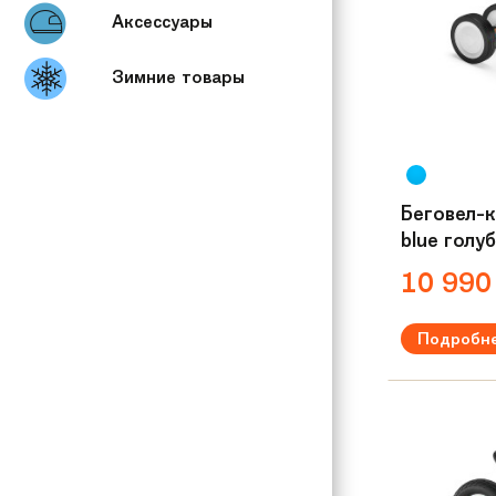
Аксессуары
Зимние товары
Беговел-
blue голу
10 99
Подробн
Рекомендуем
Вес:
2,7 кг
Материал р