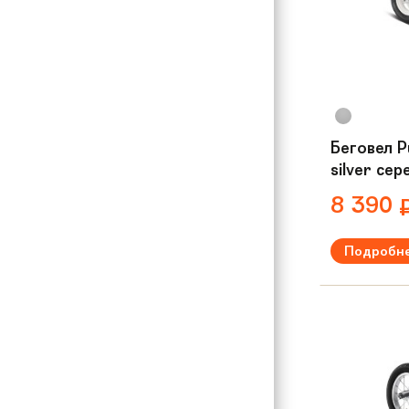
Беговел P
silver се
8 390
Подробн
Рекомендуем
Вес:
3,3 кг
Материал р