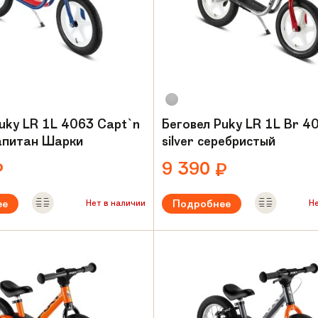
uky LR 1L 4063 Capt`n
Беговел Puky LR 1L Br 4
апитан Шарки
silver серебристый
9 390
₽
₽
ее
Подробнее
Нет в наличии
Н
ый возраст:
от 2 лет
Рекомендуемый возраст:
от 2 л
Вес:
5.2 кг
амы:
Сталь
Материал рамы:
Сталь