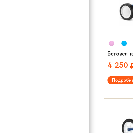
Беговел-к
4 250
Подробн
Рекомендуем
Вес:
2.65 кг
Материал р