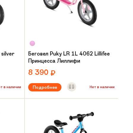
silver
Беговел Puky LR 1L 4062 Lillifee
Принцесса Лиллифи
8 390
₽
Подробнее
ет в наличии
Нет в наличии
ет
Рекомендуемый возраст:
от 2 лет
Вес:
4.9 кг
Материал рамы:
Сталь