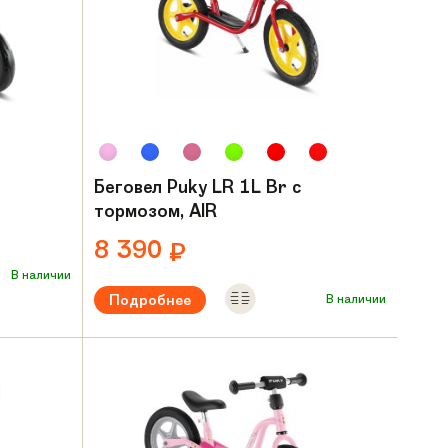
Беговел Puky LR 1L Br с
тормозом, AIR
8 390
₽
В наличии
Подробнее
В наличии
ет
Рекомендуемый возраст:
от 2 лет
Вес:
5.2 кг
Материал рамы:
Сталь