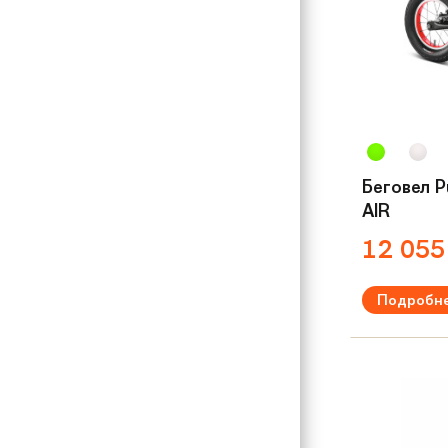
Беговел P
AIR
12 05
Подробн
Рекомендуем
Вес:
5.5 кг
Материал р