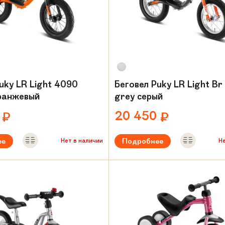
uky LR Light 4090
Беговел Puky LR Light B
ранжевый
grey серый
0
20 450
₽
₽
ее
Подробнее
Нет в наличии
Н
ый возраст:
от 2 лет
Рекомендуемый возраст:
от 2 л
Вес:
3,7 кг
амы:
Алюминий
Материал рамы:
Алюминий