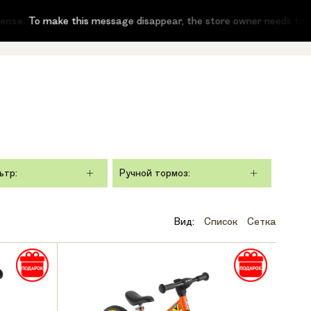
.
To make this message disappear, the store owner needs to activat
ьтр:
Ручной тормоз:
Вид:
Список
Сетка