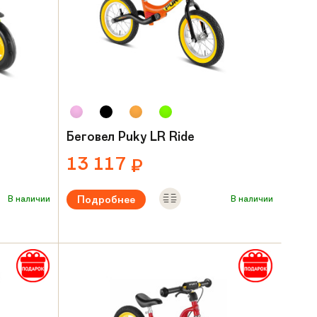
Беговел Puky LR Ride
13 117
₽
Подробнее
В наличии
В наличии
 лет
Рекомендуемый возраст:
от 3 лет
Вес:
3.7 кг
Материал рамы:
Алюминий