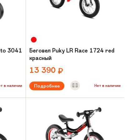
oto 3041
Беговел Puky LR Race 1724 red
красный
13 390
₽
Подробнее
ет в наличии
Нет в наличии
ода
Рекомендуемый возраст:
от 2 лет
Вес:
3,2 кг
Материал рамы:
Алюминий