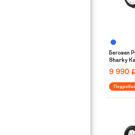
Беговел P
Sharky К
9 990
Подробн
Рекомендуем
Вес:
4.9 кг
Материал р