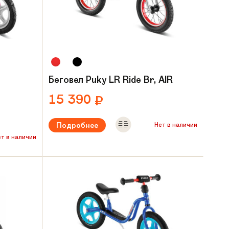
Беговел Puky LR Ride Br, AIR
15 390
₽
Подробнее
Нет в наличии
ет в наличии
Рекомендуемый возраст:
от 2 лет
Вес:
3.9 кг
ет
Материал рамы:
Алюминий