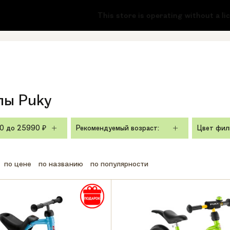
2-73-87
8 (800) 222-17-51
This store is operating without a license
онок
Регионы бесплатно
лы Puky
0
до
25990
Рекомендуемый возраст:
Цвет фил
₽
по цене
по названию
по популярности