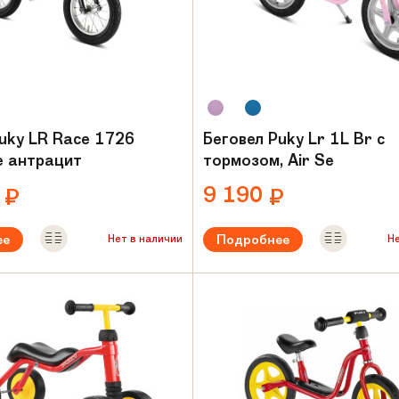
uky LR Race 1726
Беговел Puky Lr 1L Br с
e антрацит
тормозом, Air Se
0
9 190
₽
₽
ее
Подробнее
Нет в наличии
Н
ый возраст:
от 2 лет
Рекомендуемый возраст:
от 2 л
Вес:
5.2 кг
амы:
Алюминий
Материал рамы:
Сталь