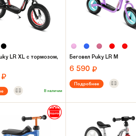
uky LR XL с тормозом,
Беговел Puky LR M
6 590
₽
5
₽
Подробнее
ее
В наличии
Рекомендуемый возраст:
от 2 л
Вес:
3.3 кг
ый возраст:
от 2 лет
Материал рамы:
Сталь
амы:
Сталь