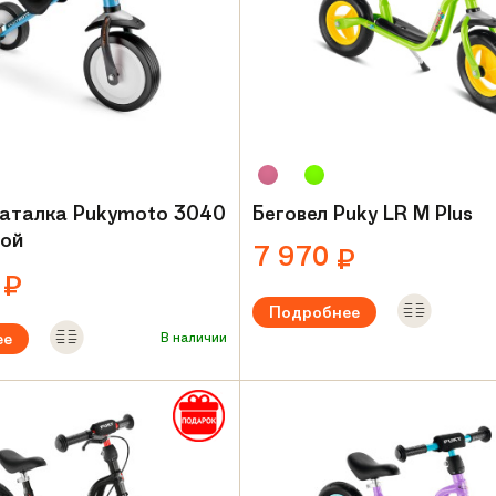
каталка Pukymoto 3040
Беговел Puky LR M Plus
бой
7 970
₽
0
₽
Подробнее
ее
В наличии
Рекомендуемый возраст:
от 1.5
Вес:
3.7 кг
ый возраст:
от 1 года
Материал рамы:
Сталь
амы:
Сталь