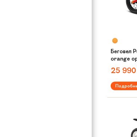
Беговел P
orange о
25 99
Подробн
Рекомендуем
Вес:
3,4 кг
Материал р