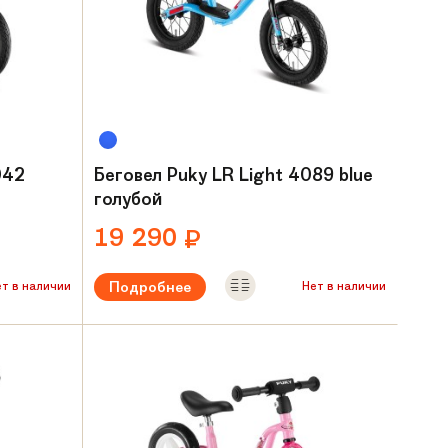
042
Беговел Puky LR Light 4089 blue
голубой
19 290
₽
Подробнее
ет в наличии
Нет в наличии
ет
Рекомендуемый возраст:
от 2 лет
Вес:
3,4 кг
Материал рамы:
Алюминий