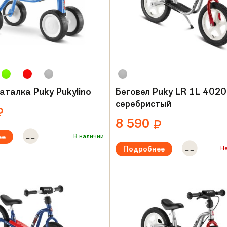
аталка Puky Pukylino
Беговел Puky LR 1L 4020 
серебристый
₽
8 590
₽
ее
В наличии
Подробнее
Н
ый возраст:
от 2 лет
Рекомендуемый возраст:
от 2 л
амы:
Сталь
Вес:
4.9 кг
Материал рамы:
Сталь