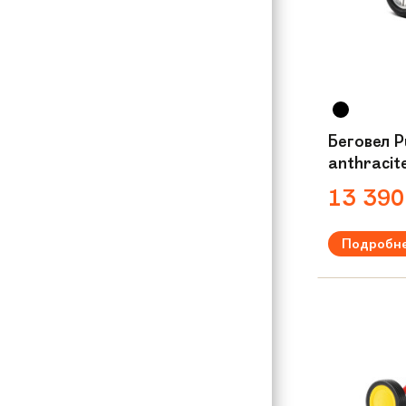
Беговел P
anthracit
13 39
Подробн
Рекомендуем
Вес:
3,2 кг
Материал р