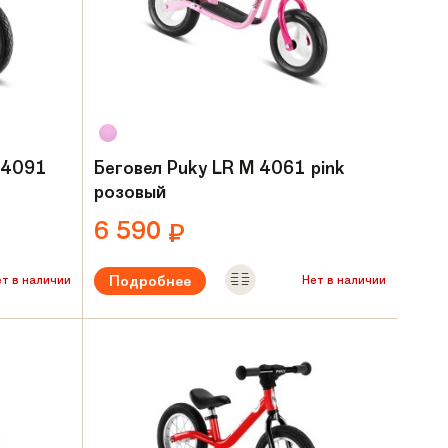
r 4091
Беговел Puky LR M 4061 pink
розовый
6 590
₽
Подробнее
ет в наличии
Нет в наличии
ет
Рекомендуемый возраст:
от 2 лет
Вес:
3,3 кг
Материал рамы:
Сталь