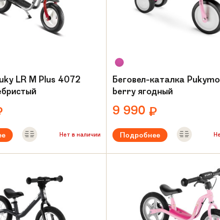
uky LR M Plus 4072
Беговел-каталка Pukym
ребристый
berry ягодный
9 990
₽
₽
ее
Подробнее
Нет в наличии
Н
ый возраст:
от 2 лет
Рекомендуемый возраст:
от 1 г
Вес:
2,7 кг
амы:
Сталь
Материал рамы:
Сталь