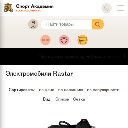
This store is operating without a license.
To m
Электромобили Rastar
Сортировать:
по цене
по названию
по популярности
Вид:
Список
Сетка