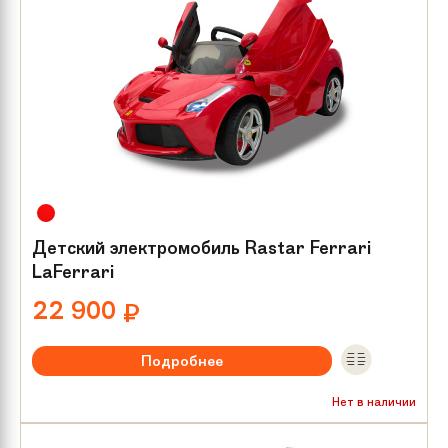
Детский электромобиль Rastar Ferrari
LaFerrari
22 900
₽
Подробнее
Максимальная нагрузка:
до 25 кг
Нет в наличии
Мотор/редуктор:
2х25 W
Количество мест:
1