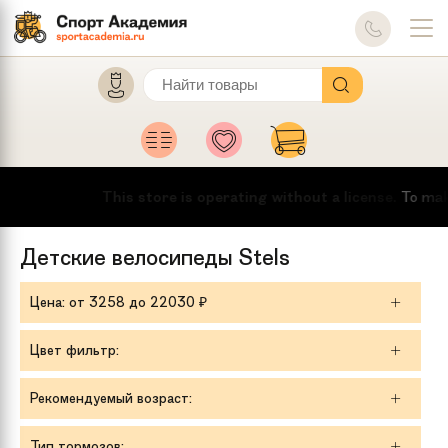
This store is operating without a license.
To make th
Детские велосипеды Stels
Цена
: от
3258
до
22030
₽
Цвет фильтр:
Рекомендуемый возраст:
Тип тормозов: