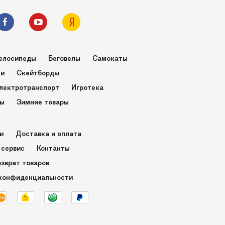
елосипеды
Беговелы
Самокаты
ли
Скейтборды
лектротранспорт
Игротека
ры
Зимние товары
и
Доставка и оплата
 сервис
Контакты
озврат товаров
конфиденциальности