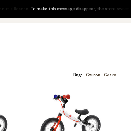
ut a license.
To make this message disappear, the store owner need
Вид:
Список
Сетка