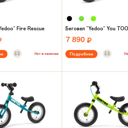
Yedoo" Fire Rescue
Беговел "Yedoo" You TO
7 890
₽
₽
ее
Подробнее
Нет в наличии
Н
ый возраст:
от 2 лет
Рекомендуемый возраст:
от 2 л
Вес:
3.4 кг
амы:
Сталь
Материал рамы:
6061 T6