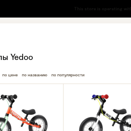
2-73-87
8 (800) 222-17-51
This store is operating witho
онок
Регионы бесплатно
лы Yedoo
по цене
по названию
по популярности