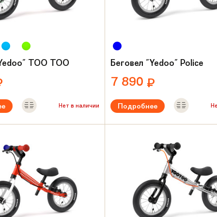
"Yedoo" TOO TOO
Беговел "Yedoo" Police
7 890
₽
₽
ее
Подробнее
Нет в наличии
Н
ый возраст:
от 2 лет
Рекомендуемый возраст:
от 2 л
Вес:
3.7 кг
амы:
Сталь
Материал рамы:
Сталь