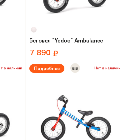
Беговел "Yedoo" Ambulance
7 890
₽
Подробнее
ет в наличии
Нет в наличии
ет
Рекомендуемый возраст:
от 2 лет
Вес:
3.7 кг
Материал рамы:
Сталь