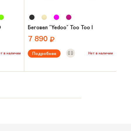
O
Беговел "Yedoo" Too Too I
7 890
₽
Подробнее
ет в наличии
Нет в наличии
ет
Рекомендуемый возраст:
от 2 лет
Вес:
3.7 кг
Материал рамы:
Сталь