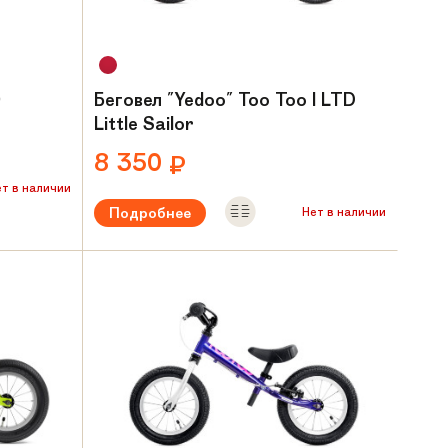
O
Беговел "Yedoo" Too Too I LTD
Little Sailor
8 350
₽
ет в наличии
Подробнее
Нет в наличии
ет
Рекомендуемый возраст:
от 2 лет
Вес:
3.7 кг
Материал рамы:
Сталь