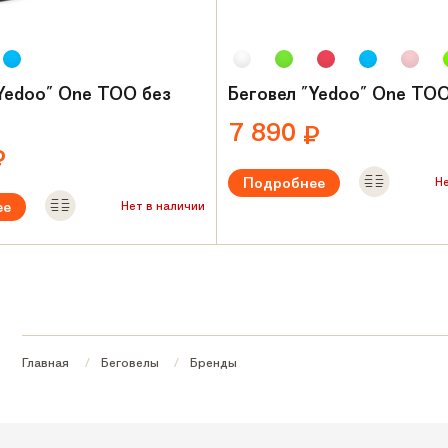
Yedoo" One TOO без
Беговел "Yedoo" One TO
7 890
₽
₽
Подробнее
Н
ее
Нет в наличии
Рекомендуемый возраст:
от 2 л
Вес:
3.8 кг
ый возраст:
от 2 лет
Материал рамы:
Сталь
амы:
Сталь
Главная
Беговелы
Бренды