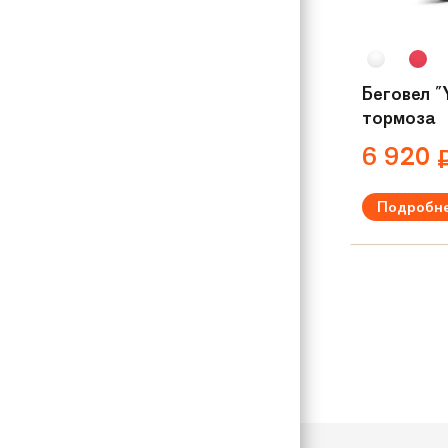
Беговел "
тормоза
6 920
Подробн
Рекомендуем
Вес:
3.7 кг
Материал р