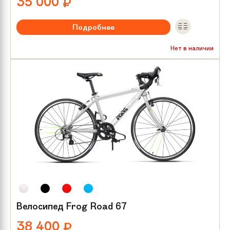
35 000
₽
Подробнее
Рекомендуемый возраст:
от 8 лет
Нет в наличии
Тип тормозов:
V-brake
Размер колес:
26
Велосипед Frog Road 67
38 400
₽