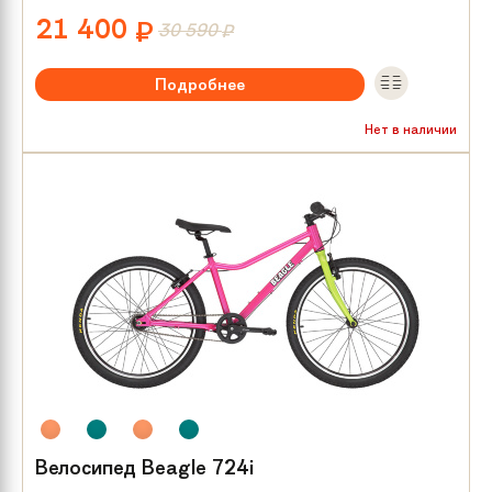
21 400
₽
30 590
₽
Подробнее
Рекомендуемый возраст:
от 8 лет
Нет в наличии
Тип тормозов:
Механика диск
Размер колес:
24
Велосипед Beagle 724i