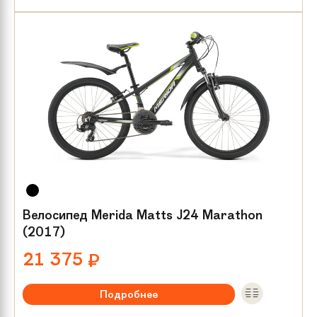
Тип тормозов:
V-brake
Размер колес:
24
Велосипед Merida Matts J24 Marathon
(2017)
21 375
₽
Подробнее