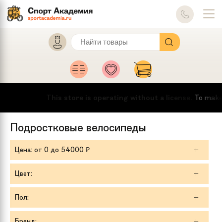
This store is operating without a license.
To make this 
Подростковые велосипеды
Цена
: от
0
до
54000
₽
Цвет:
Пол:
Бренд: