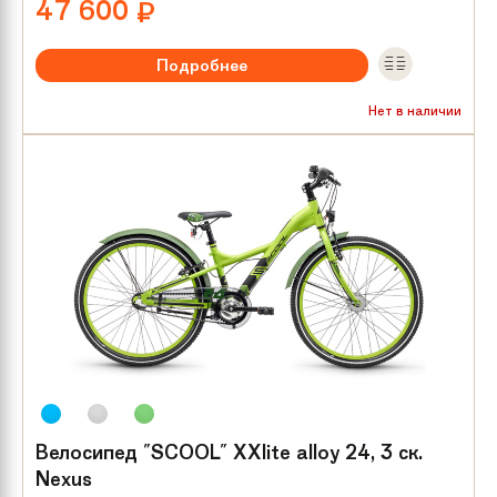
47 600
₽
Подробнее
Рекомендуемый возраст:
от 8 лет
Нет в наличии
Тип тормозов:
V-brake
Размер колес:
26
Велосипед "SCOOL" XXlite alloy 24, 3 ск.
Nexus