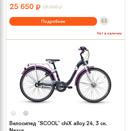
25 650
₽
28 500
₽
Подробнее
Рекомендуемый возраст:
от 8 лет
Нет в наличии
Тип тормозов:
V-brake
Размер колес:
24
Велосипед "SCOOL" chiX alloy 24, 3 ск.
Nexus