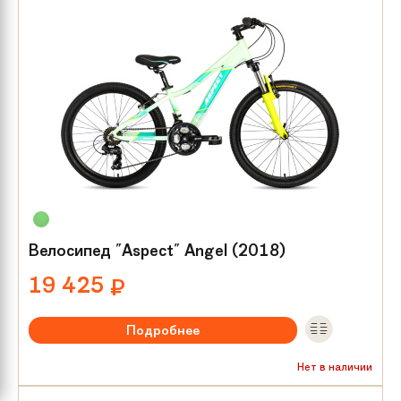
Размер колес:
24
Велосипед "Aspect" Angel (2018)
19 425
₽
Подробнее
Рекомендуемый возраст:
от 8 лет
Нет в наличии
Тип тормозов:
V-brake
Размер колес:
24