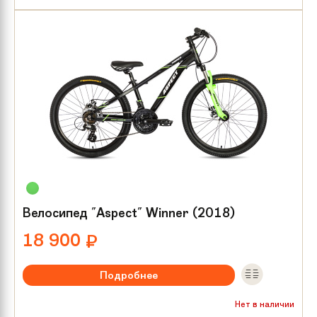
Тип тормозов:
V-brake
Размер колес:
24
Велосипед "Aspect" Winner (2018)
18 900
₽
Подробнее
Рекомендуемый возраст:
от 8 лет
Нет в наличии
Тип тормозов:
Механика диск