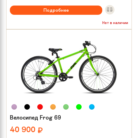
Подробнее
Рекомендуемый возраст:
от 8 лет
Нет в наличии
Тип тормозов:
V-brake
Размер колес:
26
Велосипед Frog 69
40 900
₽