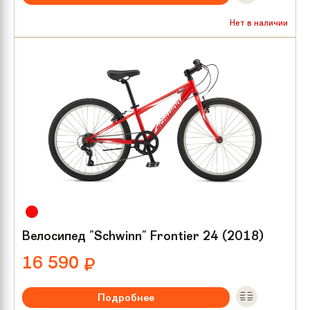
Рекомендуемый возраст:
от 8 лет
Нет в наличии
Тип тормозов:
V-brake
Размер колес:
24
Велосипед "Schwinn" Frontier 24 (2018)
16 590
₽
Подробнее