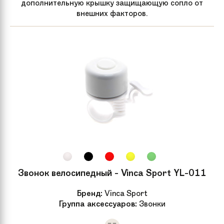
дополнительную крышку защищающую сопло от
внешних факторов.
Тормозные ручки
Alloy
Система
Alloy MTB 42/34/24t
Каретка
Semi - Cartridge
Педали
Resin body with reflector
Кассета
14-28T, 7-speed
Манетки
Shimano® Revoshift twist shifters
Звонок велосипедный - Vinca Sport YL-011
Тип манеток
Шифтер
Бренд:
Vinca Sport
Группа аксессуаров:
Звонки
Передний
Schwinn
переключатель