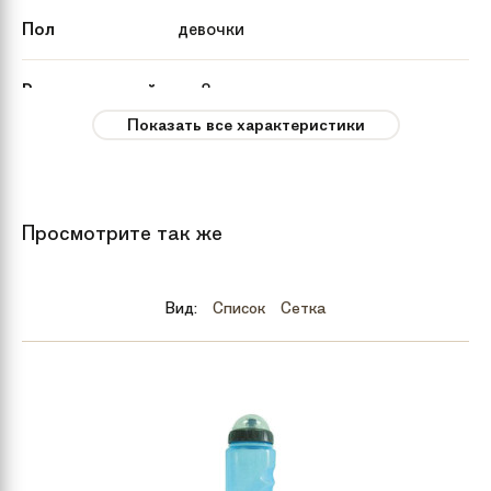
Пол
девочки
Рекомендуемый
от 8 лет
возраст
Показать все характеристики
Вес
15.8 кг
Просмотрите так же
Тип тормозов
V-brake
Бренд
Schwinn
Вид:
Список
Сетка
Количество
21
скоростей
Год
2018