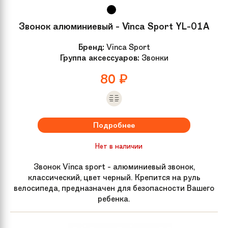
Подседельный
Steel, 25.4 x 300 mm
штырь
Звонок алюминиевый - Vinca Sport YL-01A
Бренд:
Vinca Sport
Седло
MTB
Группа аксессуаров:
Звонки
80
₽
Рама велосипеда
Schwinn MTB frame
Размер колес
24
Подробнее
Материал рамы
Сталь
Нет в наличии
Артикул
52022
Звонок Vinca sport - алюминиевый звонок,
производителя
классический, цвет черный. Крепится на руль
велосипеда, предназначен для безопасности Вашего
ребенка.
Задний тормоз
Ручной