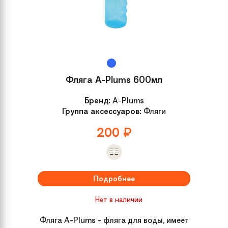
Размер
OneSize
Модель
High Timber Girls 24 (2018)
Вилка
Schwinn Steel Suspension
Фляга A-Plums 600мл
Вынос
Steel quill, 22.2
Бренд:
A-Plums
Группа аксессуаров:
Фляги
Руль
MTB Steel, 25.4, 40mm rise
200
₽
Обмотка руля /
Резиновые
грипсы
Подробнее
Рулевая колонка
Steel-Headset
Нет в наличии
Передний тормоз
Ручной
Фляга A-Plums - фляга для воды, имеет