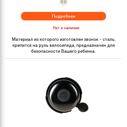
Задний
Shimano® Tourney
Подробнее
переключатель
Нет в наличии
Цепь
KMC Z50, 7-speed
Материал из которого изготовлен звонок - сталь,
крепится на руль велосипеда, предназначен для
безопасности Вашего ребенка.
Обода колес
Alloy, 32H
Передняя втулка
Alloy bolt-on 32H
Задняя втулка
Alloy bolt-on 32H
Спицы
Steel
Покрышки
Schwinn® MTB 24 x 2.0