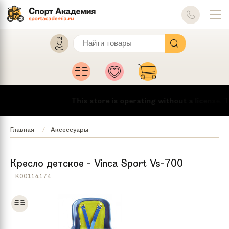
This store is operating without a license.
To
Главная
Аксессуары
Кресло детское - Vinca Sport Vs-700
K00114174