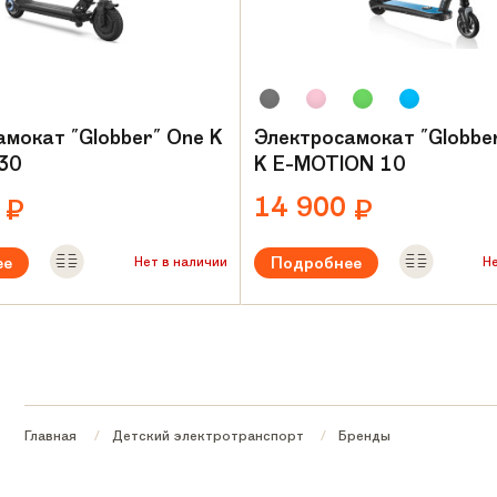
амокат "Globber" One K
Электросамокат "Globbe
 30
K E-MOTION 10
0
14 900
₽
₽
ее
Подробнее
Нет в наличии
Н
50 W
Мощность:
150 W
я нагрузка:
до 100 кг
Максимальная нагрузка:
до 50 
Вес:
6.2 кг
Главная
Детский электротранспорт
Бренды