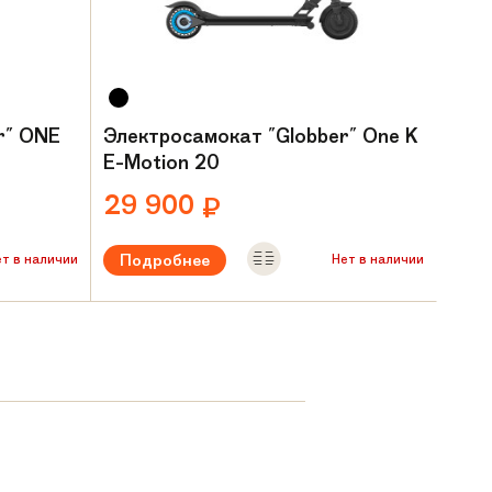
r" ONE
Электросамокат "Globber" One K
E-Motion 20
29 900
₽
Подробнее
ет в наличии
Нет в наличии
Мощность:
350 W
кг
Максимальная нагрузка:
до 100 кг
Вес:
11.96 кг