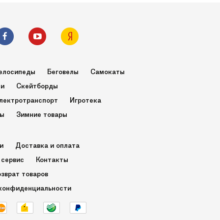
елосипеды
Беговелы
Самокаты
ли
Скейтборды
лектротранспорт
Игротека
ры
Зимние товары
и
Доставка и оплата
 сервис
Контакты
озврат товаров
конфиденциальности