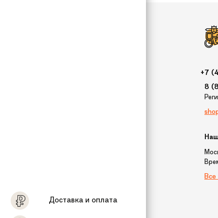
+7 (
8 (
Рег
sho
Наш
Моск
Вре
Все
Доставка и оплата