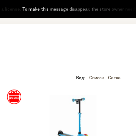
 license.
To make this message disappear, the store owner needs to 
Вид:
Список
Сетка