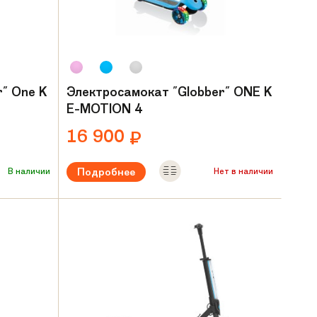
" One K
Электросамокат "Globber" ONE K
E-MOTION 4
16 900
₽
Подробнее
В наличии
Нет в наличии
Мощность:
80 W
 кг
Максимальная нагрузка:
до 50 кг
Вес:
3.9 кг