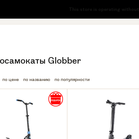
2-73-87
8 (800) 222-17-51
This store is operating without a
онок
Регионы бесплатно
осамокаты Globber
по цене
по названию
по популярности