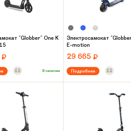
амокат "Globber" One K
Электросамокат "Globber
 15
E-motion
0
29 665
₽
₽
ее
Подробнее
В наличии
50 W
Мощность:
250 W
я нагрузка:
до 100 кг
Максимальная нагрузка:
до 100
Вес:
10.9 кг