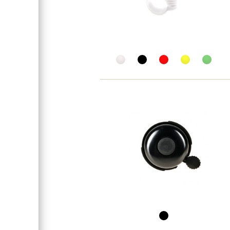
Педали
Кассета
Манетки
Тип манеток
Передний переключатель
Задний переключатель
Цепь
Обода колес
Передняя втулка
Задняя втулка
Спицы