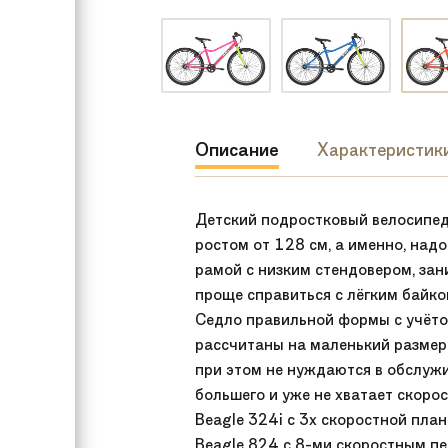
Описание
Характеристик
Детский подростковый велосипед 
ростом от 128 см, а именно, надо
рамой с низким стендовером, зан
проще справиться с лёгким байком
Седло правильной формы с учёто
рассчитаны на маленький размер
при этом не нуждаются в обслужи
большего и уже не хватает скоро
Beagle 324i с 3х скоростной пла
Beagle 824 с 8-ми скоростным пе