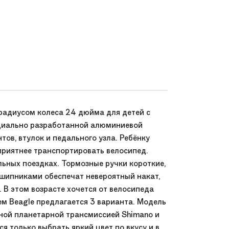
 радиусом колеса 24 дюйма для детей с
специально разработанной алюминиевой
ов, втулок и педального узла. Ребёнку
 приятнее транспортировать велосипед.
ьных поездках. Тормозные ручки короткие,
шипниками обеспечат невероятный накат,
В этом возрасте хочется от велосипеда
ем Beagle предлагается 3 варианта. Модель
тной планетарной трансмиссией Shimano и
я только выбрать яркий цвет по вкусу и в