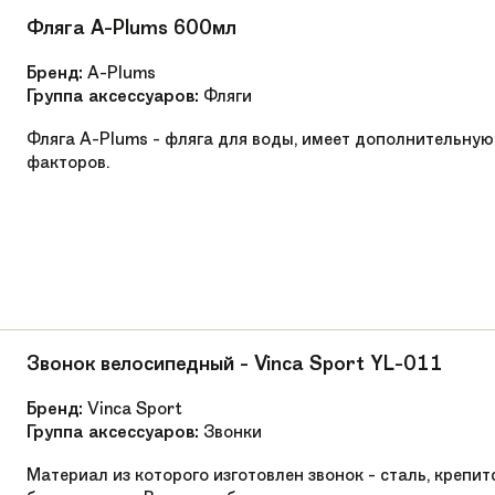
OneSize
Фляга A-Plums 600мл
724i
Бренд:
A-Plums
Группа аксессуаров:
Фляги
24" облегченная алюминиевая вилка с прям
Фляга A-Plums - фляга для воды, имеет дополнительн
Короткий алюминиевый вынос под 4 болта
факторов.
Легкий алюминиевый руль 560мм с низким п
Детские грипсы препятствующие проскальзы
Классическая безрезьбовая
Ручной
Звонок велосипедный - Vinca Sport YL-011
Tektro короткая детская ручка
Бренд:
Vinca Sport
Алюминиевые шатуны c двойной защитой це
Группа аксессуаров:
Звонки
Картриджная
Материал из которого изготовлен звонок - сталь, крепи