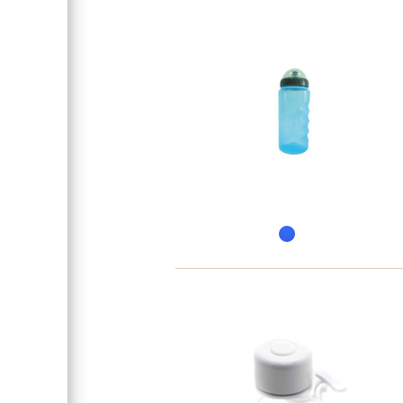
Размер
Модель
Вилка
Вынос
Руль
Обмотка руля / грипсы
Рулевая колонка
Передний тормоз
Тормозные ручки
Система
Каретка