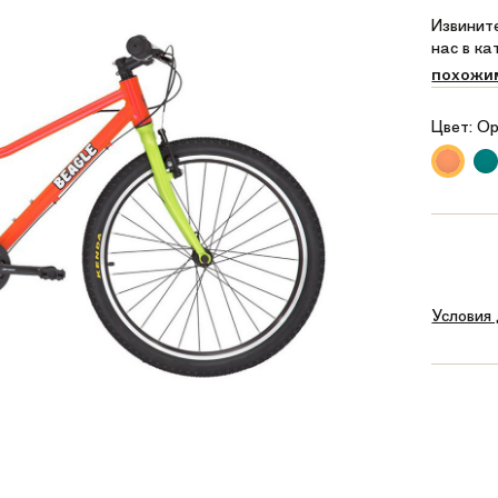
Извините
нас в к
похожи
Цвет:
Ор
Условия