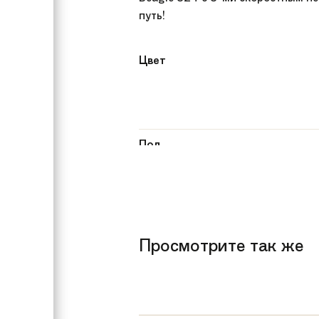
путь!
Цвет
Пол
Рекомендуемый возраст
Вес
Тип тормозов
Просмотрите так же
Бренд
Количество скоростей