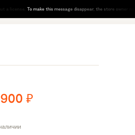
license.
To make this message disappear, the store owner needs to 
 900
₽
 наличии