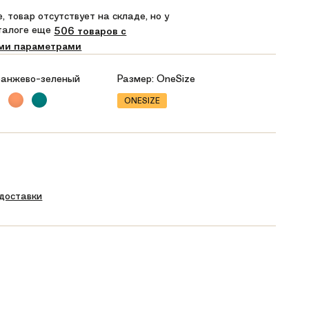
, товар отсутствует на складе, но у
аталоге еще
506 товаров с
ми параметрами
анжево-зеленый
Размер:
OneSize
ONESIZE
 доставки