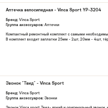
Kenda 24x 1. 95
Аптечка велосипедная - Vinca Sport YP-3204
Алюминиевый, длина 250 мм, диаметр 27,2
Бренд:
Vinca Sport
Группа аксессуаров:
Аптечки
Детское анатомическое
Компактный ремонтный комплект с самыми необходимы
Комплект наклеек
В комплект входит заплатки 25мм - 2шт, 20мм - 4шт, тёр
Легкая алюминиевая рама с низким стендов
24
Алюминий
Ручной
Звонок "Твид" - Vinca Sport
Бренд:
Vinca Sport
Группа аксессуаров:
Звонки
Звонок Vinca sport Твид- яркий и оригинальный звонок,