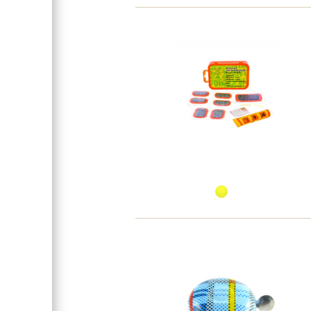
Покрышки
Подседельный штырь
Седло
Дополнительно
Рама велосипеда
Размер колес
Материал рамы
Задний тормоз