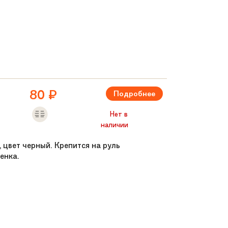
80
₽
Подробнее
Нет в
наличии
, цвет черный. Крепится на руль
енка.
двойные обода.
шипниках
шипниках