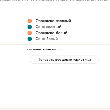
Оранжево-зеленый
Сине-зеленый
Оранжево-белый
Сине-белый
девочки, мальчики
Показать все характеристики
от 8 лет
9.7 кг
V-brake
Beagle
7