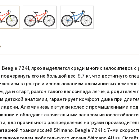
и
Beagle 724i, ярко выделяется среди многих велосипедов с
 подчеркнуть его не большой вес, 9,7 кг, что достигнуто 
ижением в центре и использованием алюминиевых компонент
, да и старт, разгон такого велосипеда легче, а родителям
м детской анатомии, гарантирует комфорт даже при длител
 ладони. Алюминиевые втулки колёс с промышленными под
вании и обладают значительным запасом износостойкости. 
сти, для правильного распределения нагрузки производител
нетарной трансмиссией Shimano, Beagle 724i с 7-ми скорос
реключателем любительского уровня Shimano Altus. Остаётс