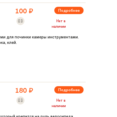
100
₽
Подробнее
Нет в
наличии
ми для починки камеры инструментами.
ка, клей.
ером
180
₽
Подробнее
Нет в
наличии
 который крепится на руль велосипеда,