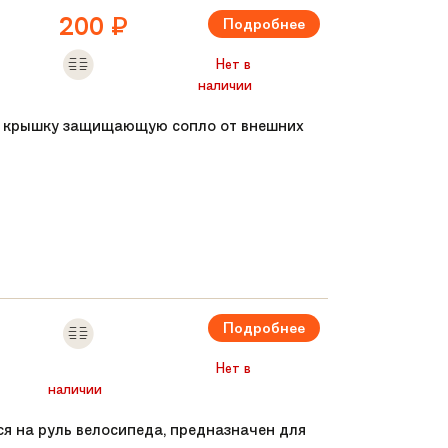
200
₽
Подробнее
Нет в
наличии
ыми ногами
ую крышку защищающую сопло от внешних
одьемом
ванию рук
Подробнее
Нет в
пи
наличии
тся на руль велосипеда, предназначен для