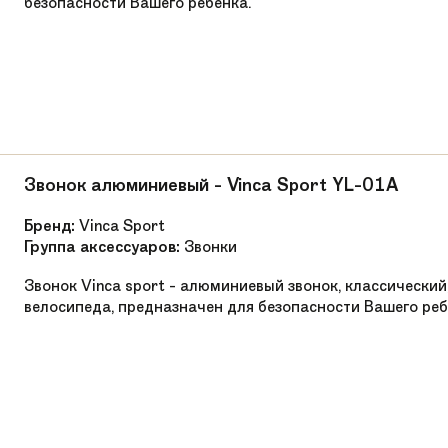
безопасности Вашего ребенка.
Детские, пластик
Shimano Nexus 7 скоростей
Shimano Gripshift 7 скоростей
Gripshift
Звонок алюминиевый - Vinca Sport YL-01A
N/A
Бренд:
Vinca Sport
Shimano Nexus 7 скоростей
Группа аксессуаров:
Звонки
N/A
Звонок Vinca sport - алюминиевый звонок, классический
велосипеда, предназначен для безопасности Вашего реб
Переднее колесо быстросъемное. Усиленные 
Алюминиевая втулка на промышленных под
Алюминиевая втулка на промышленных под
Steel