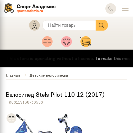
This store is operating without a license.
To make this message d
Главная
Детские велосипеды
Велосипед Stels Pilot 110 12 (2017)
K00119138-36556