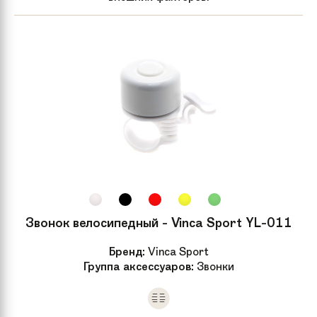
Крылья
Стальные крылья
Дополнительно
Приставные колеса, стальные
крылья, багажник, флаг и рюкзак.
Рама велосипеда
Y-рама
Размер колес
12
Материал рамы
Сталь
Звонок велосипедный - Vinca Sport YL-011
Артикул
19497
Бренд:
Vinca Sport
производителя
Группа аксессуаров:
Звонки
Задний тормоз
Ножной