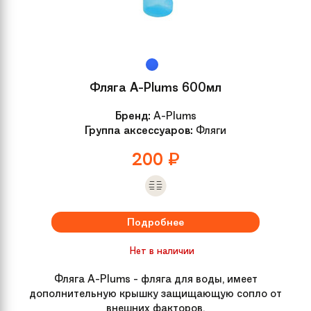
скоростей
Год
2017
Фляга A-Plums 600мл
Размер
OneSize
Бренд:
A-Plums
Группа аксессуаров:
Фляги
Модель
Pilot 110 12 (2017)
200
₽
Вилка
Стальная
Рулевая колонка
Неинтегрированная, резьбовая
Подробнее
Задний
нет
Нет в наличии
переключатель
Фляга A-Plums - фляга для воды, имеет
дополнительную крышку защищающую сопло от
Обода колес
Сталь
внешних факторов.