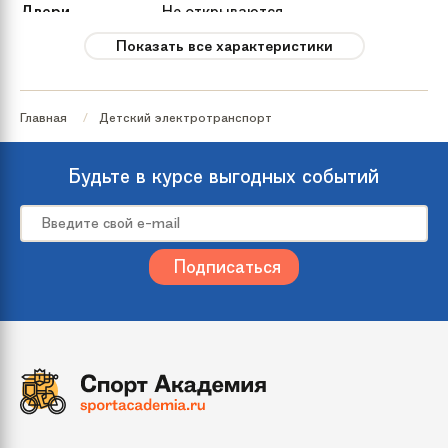
Двери
Не открываются
Показать все характеристики
Пульт управления
Пульт Bluetooth
Главная
Детский электротранспорт
Бренд
Rastar
Будьте в курсе выгодных событий
Вес
16 кг
Артикул
82500
производителя
Тип
Легковой
электромобиля
Цвет
Белый
Красный
Желтый