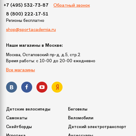
Обратный звонок
+7 (495) 532-73-87
8 (800) 222-17-51
Максимальная
до 25 кг
Регионы бесплатно
нагрузка
shop@sportacademia.ru
Мотор/редуктор
2х25 W
Наши магазины в Москве:
Москва, Остаповский пр-д, д.5, стр.2
Материал
Сидение из экокожи
Время работы: c 10-00 до 20-00 ежедневно
сиденья
Все магазины
Материал колес
Пластиковые с резиновыми
накладками
Габариты
121?65.5?54.2
Детские велосипеды
Беговелы
Самокаты
Веломобили
Количество
2
скоростей
Скейтборды
Детский электротранспорт
Игротека
Аксессуары