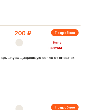
ванию рук
200
₽
Подробнее
Нет в
наличии
ую крышку защищающую сопло от внешних
е (приближены к надувным)
резьбой не давит на подшипник
резьбой не давит на подшипник
Подробнее