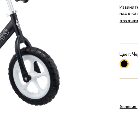
Извините
нас в к
похожи
Цвет:
Че
Условия