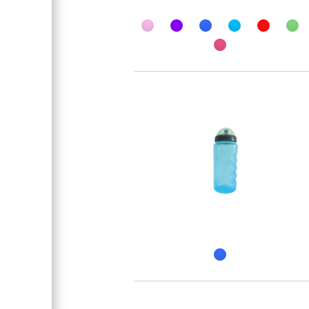
Обмотка руля / грипсы
Группа
Рама велосипеда
Высота руля
Рекомендуемый рост
Седло
Покрышки
Задняя втулка
Передняя втулка