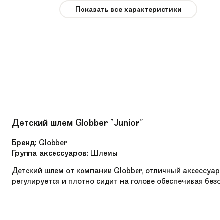
Показать все характеристики
EVA Black
12
2 кг
ULITEBLUE12WW
Усиленный пластик
Алюминиевый сплав 6061
Детский шлем Globber "Junior"
от 25,5 до 48 см
Бренд:
Globber
Группа аксессуаров:
Шлемы
OneSize
Детский шлем от компании Globber, отличный аксессуар
Сменный удлинитель седла в комплекте
регулируется и плотно сидит на голове обеспечивая без
Алюминий