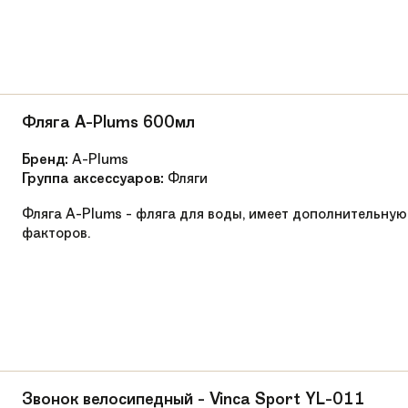
Детские грипсы препятствующие проскальзы
Беговелы
Легкая алюминиевая рама
от 49-59 см
Фляга A-Plums 600мл
от 80 см
Бренд:
A-Plums
Группа аксессуаров:
Фляги
Мягкое с быстрозажимным механизмом
Фляга A-Plums - фляга для воды, имеет дополнительн
факторов.
Покрышки из вспененного полиуретана мягки
Инновационная втулка колеса с внутренней 
Инновационная втулка колеса с внутренней 
Звонок велосипедный - Vinca Sport YL-011