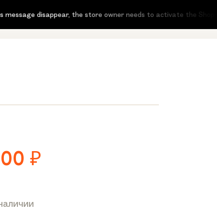
sage disappear, the store owner needs to activate the Shop-Script
900
₽
 наличии