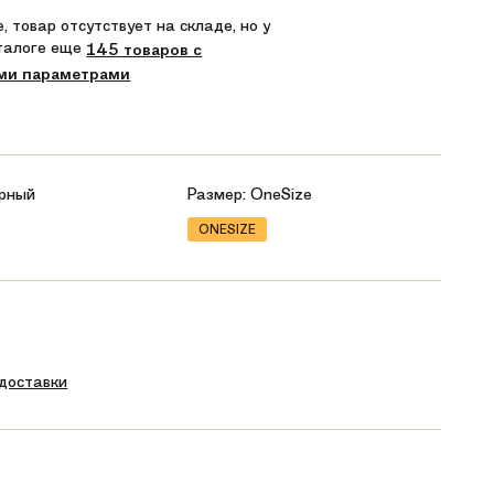
, товар отсутствует на складе, но у
аталоге еще
145 товаров с
ми параметрами
рный
Размер:
OneSize
ONESIZE
 доставки