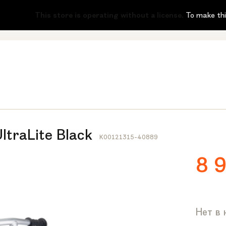
-51
This store is operating without a license.
To make this mes
ltraLite Black
K00121315-40889
8 
Нет в