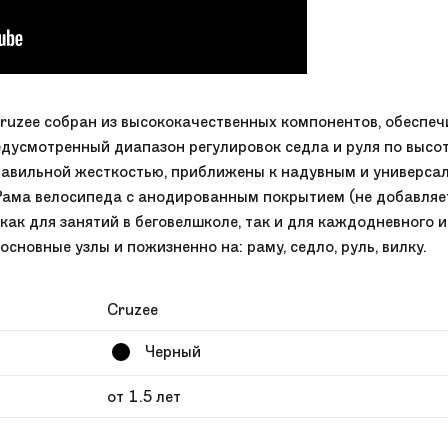
 Cruzee собран из высококачественных компонентов, обесп
дусмотренный диапазон регулировок седла и руля по высоте
правильной жесткостью, приближены к надувным и универса
ама велосипеда с анодированным покрытием (не добавляет 
 как для занятий в беговелшколе, так и для каждодневного
сновные узлы и пожизненно на: раму, седло, руль, вилку.
Cruzee
Черный
от 1.5 лет
девочки, мальчики