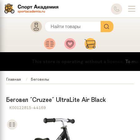
This store is operating without a license.
To make th
Главная
Беговелы
Беговел "Cruzee" UltraLite Air Black
K00122815-44169