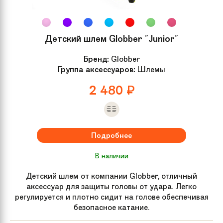
Высота сиденья
от 25.5 до 48 см
Детский шлем Globber "Junior"
Размер
OneSize
Бренд:
Globber
Группа аксессуаров:
Шлемы
Дополнительно
Сменный удлинитель седла в
2 480
₽
комплекте
Материал рамы
Алюминий
Подробнее
Обмотка руля /
Детские грипсы препятствующие
грипсы
проскальзыванию рук
В наличии
Детский шлем от компании Globber, отличный
Группа
Беговелы
аксессуар для защиты головы от удара. Легко
регулируется и плотно сидит на голове обеспечивая
безопасное катание.
Рама велосипеда
Легкая алюминиевая рама