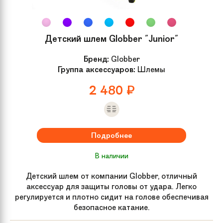
Высота сиденья
от 25.5 до 48 см
Детский шлем Globber "Junior"
Размер
OneSize
Бренд:
Globber
Группа аксессуаров:
Шлемы
Дополнительно
Сменный удлинитель седла в
2 480
₽
комплекте
Материал рамы
Алюминий
Подробнее
Обмотка руля /
Детские грипсы препятствующие
грипсы
проскальзыванию рук
В наличии
Детский шлем от компании Globber, отличный
Группа
Беговелы
аксессуар для защиты головы от удара. Легко
регулируется и плотно сидит на голове обеспечивая
безопасное катание.
Рама велосипеда
Легкая алюминиевая рама