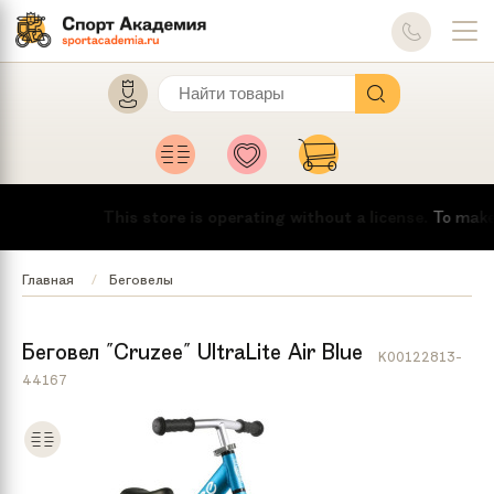
This store is operating without a license.
To make this
Главная
Беговелы
Беговел "Cruzee" UltraLite Air Blue
K00122813-
44167