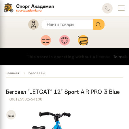
This store is operating without a license.
To make this
Главная
Беговелы
Беговел "JETCAT" 12" Sport AIR PRO 3 Blue
K00125982-54108