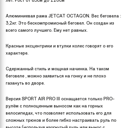
лет. Рост от 85см до 120см
Алюминиевая рама JETCAT OCTAGON. Вес беговела :
3,2кг. Это бескомпромисный беговел. Он создан из
всего самого лучшего. Ему нет равных.
Красные эксцентрики и втулки колес говорят о его
характере.
Сдержанный стиль и мощная начинка. На таком
беговеле , можно заявиться на гонку и не плохо
газануть во дворе.
Версия SPORT AIR PRO III оснащается только PRO-
рулём с полноценным выносом как на горных
велосипедах, что позволяет использовать его для
сложных трюков и более гибко настраивать руль по
высоте (используя изогнутый руль или вынос с