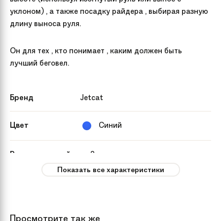
уклоном) , а также посадку райдера , выбирая разную
длину выноса руля.
Он для тех , кто понимает , каким должен быть
лучший беговел.
Бренд
Jetcat
Цвет
Синий
Рекомендуемый
от 2 лет
возраст
Показать все характеристики
Пол
девочки, мальчики
Просмотрите так же
Модель
12" Sport AIR PRO 3