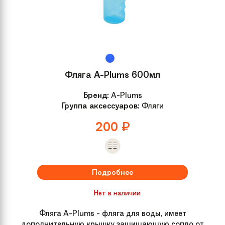
Покрышки
12'' * 1,75 экологичные
Спицы
Steel
Задняя втулка
Влагозащищённый промподшипник
Фляга A-Plums 600мл
Бренд:
A-Plums
Передняя втулка
Влагозащищённый промподшипник
Группа аксессуаров:
Фляги
200
₽
Подробнее
Нет в наличии
Фляга A-Plums - фляга для воды, имеет
дополнительную крышку защищающую сопло от