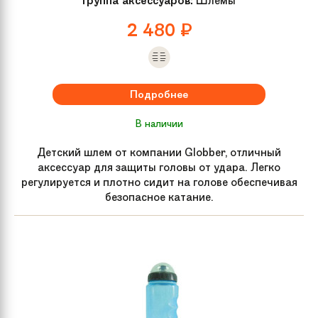
Группа аксессуаров:
Шлемы
2 480
₽
Обмотка руля /
JETCAT ANTISHOCK
грипсы
Группа
Беговелы
Подробнее
Год
2021
В наличии
Детский шлем от компании Globber, отличный
Рама велосипеда
JETCAT OCTAGON
аксессуар для защиты головы от удара. Легко
регулируется и плотно сидит на голове обеспечивая
безопасное катание.
Высота руля
54 см
Рекомендуемый
от 85 см
рост
Седло
JETCAT VACUUM