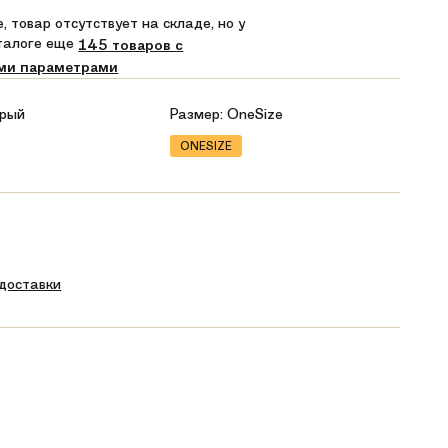
, товар отсутствует на складе, но у
аталоге еще
145 товаров с
ми параметрами
рый
Размер:
OneSize
ONESIZE
 доставки