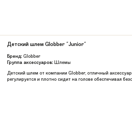
3.35 кг
Алюминиевые,12 спиц
Алюминиевый сплав 6061
35 кг
Детский шлем Globber "Junior"
от 30 до 40 см
Бренд:
Globber
Группа аксессуаров:
Шлемы
OneSize
Детский шлем от компании Globber, отличный аксессуар
Пластиковая накладка на подножку, удленнит
регулируется и плотно сидит на голове обеспечивая без
Алюминий
Детские грипсы препятствующие проскальзы
Беговелы
Легкая алюминиевая рама