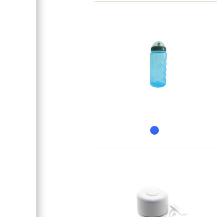
Высота руля
Рекомендуемый рост
Седло
Покрышки
Задняя втулка
Передняя втулка