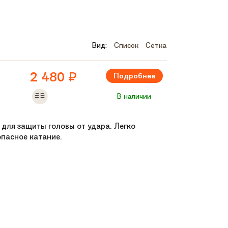
Вид:
Список
Сетка
2 480
₽
Подробнее
В наличии
 для защиты головы от удара. Легко
ель седла и насос.
опасное катание.
ванию рук