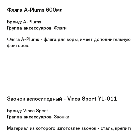
от 50 до 60 см
Фляга A-Plums 600мл
от 90 см
Бренд:
A-Plums
Группа аксессуаров:
Фляги
Мягкое с быстрозажимным механизмом
Фляга A-Plums - фляга для воды, имеет дополнительн
факторов.
12'' * 2,125 резина
Качественный промподшипник
Качественный промподшипник
Звонок велосипедный - Vinca Sport YL-011
Бренд:
Vinca Sport
Группа аксессуаров:
Звонки
Материал из которого изготовлен звонок - сталь, крепи