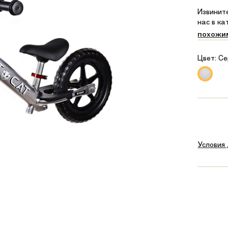
Извините
нас в к
похожи
Цвет:
Се
Условия