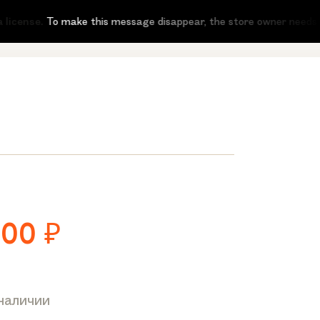
ense.
To make this message disappear, the store owner needs to act
500
₽
 наличии