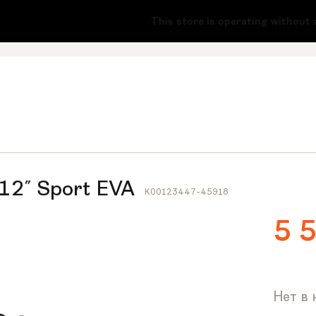
-51
This store is operating without a lic
12" Sport EVA
K00123447-45918
5 
Нет в