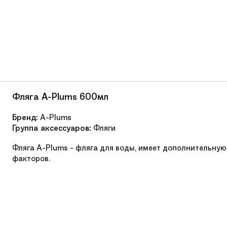
Грипсы Super Sport - качественный контакт 
Беговелы
2021
Очень легкая
от 47,5 до 51,5 см
Фляга A-Plums 600мл
от 85 см
Бренд:
A-Plums
Группа аксессуаров:
Фляги
Premium Kid
Фляга A-Plums - фляга для воды, имеет дополнительн
факторов.
12'' * 1,75 экологичные
Steel
Влагозащищённый промподшипник
Влагозащищённый промподшипник