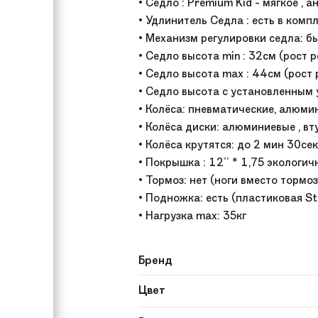
• Седло : Premium Kid - мягкое ,
• Удлинитель Седла : есть в комп
• Механизм регулировки седла: 
• Седло высота min : 32см (рост 
• Седло высота max : 44см (рост
• Седло высота с установленным 
• Колёса: пневматические, алюми
• Колёса диски: алюминиевые , 
• Колёса крутятся: до 2 мин 30с
• Покрышка : 12'' * 1,75 экологич
• Тормоз: нет (ноги вместо тормоз
• Подножка: есть (пластиковая St
• Нагрузка max: 35кг
Бренд
Цвет