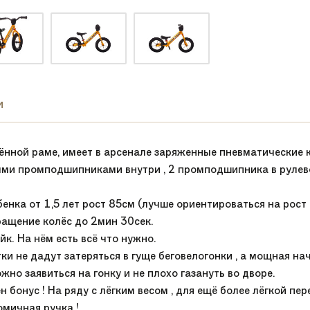
и
егчённой раме, имеет в арсенале заряженные пневматически
ми промподшипниками внутри , 2 промподшипника в рулево
енка от 1,5 лет рост 85см (лучше ориентироваться на рост 
Вращение колёс до 2мин 30сек.
к. На нём есть всё что нужно.
ки не дадут затеряться в гуще беговелогонки , а мощная 
жно заявиться на гонку и не плохо газануть во дворе.
бонус ! На ряду с лёгким весом , для ещё более лёгкой пер
мичная ручка !