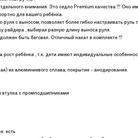
тдельного внимания. Это седло Premium качества !!! Оно им
фортно для вашего ребёнка.
о руля с выносом, позволяет более гибко настраивать руль 
ку райдера , выбирая разную длину выноса руля.
 должен быть беговел. Отличный накат в комплекте !!!
на рост ребёнка , т.к. дети имеют индивидуальные особеннос
ённая) из алюминиевого сплава, покрытие - анодирование.
я втулка с промподшипниками
я: есть