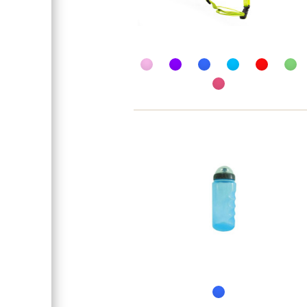
Обмотка руля / грипсы
Группа
Год
Рама велосипеда
Высота руля
Рекомендуемый рост
Седло
Покрышки
Спицы
Задняя втулка
Передняя втулка