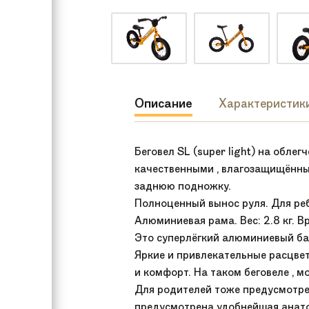
Описание
Характеристик
Беговел SL (super light) на обл
качественными , влагозащищённы
заднюю подножку.
Полноценный вынос руля. Для реб
Алюминиевая рама. Вес: 2.8 кг. 
Это суперлёгкий алюминиевый бай
Яркие и привлекательные расцвет
и комфорт. На таком беговеле , мо
Для родителей тоже предусмотрен 
предусмотрена удобнейшая анато