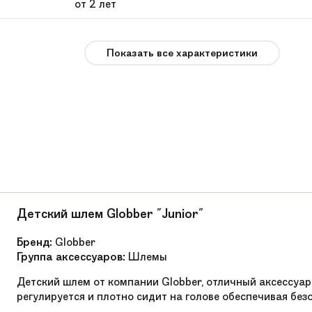
от 2 лет
девочки, мальчики
Показать все характеристики
12" SPORT SL AIR PRO
12
2,8 кг
JC-BBSSLPRO-GLD
Алюминий
Y-образный с выносом
Детский шлем Globber "Junior"
до 35 кг
Бренд:
Globber
Группа аксессуаров:
Шлемы
Накладка подножка,защита на руль
Детский шлем от компании Globber, отличный аксессуар
Алюминий
регулируется и плотно сидит на голове обеспечивая без