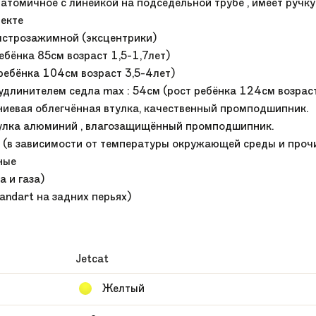
 анатомичное с линейкой на подседельной трубе , имеет ручк
лекте
быстрозажимной (эксцентрики)
ребёнка 85см возраст 1,5-1,7лет)
 ребёнка 104см возраст 3,5-4лет)
удлинителем седла max : 54см (рост ребёнка 124см возраст
ниевая облегчённая втулка, качественный промподшипник.
втулка алюминий , влагозащищённый промподшипник.
ек (в зависимости от температуры окружающей среды и проч
ные
а и газа)
andart на задних перьях)
Jetcat
Желтый