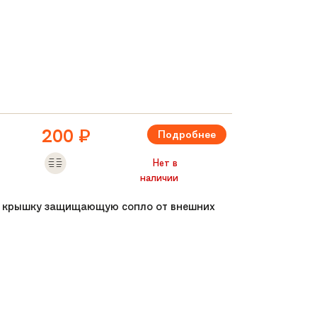
и приятные тактильно
200
₽
Подробнее
Нет в
наличии
ую крышку защищающую сопло от внешних