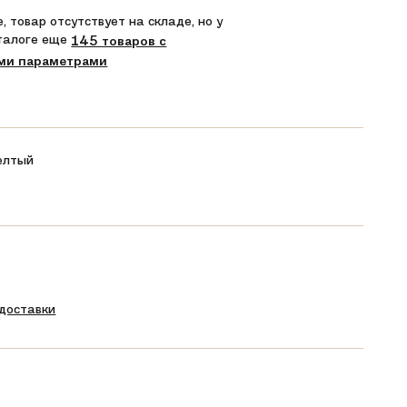
, товар отсутствует на складе, но у
аталоге еще
145 товаров с
ми параметрами
елтый
 доставки