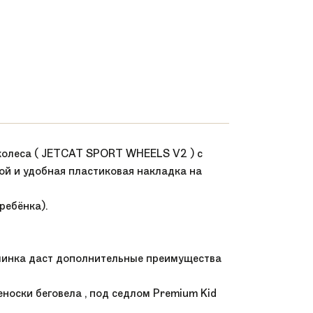
е колеса ( JETCAT SPORT WHEELS V2 ) с
й и удобная пластиковая накладка на
ребёнка).
начинка даст дополнительные преимущества
еноски беговела , под седлом Premium Kid