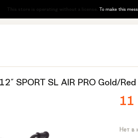
-51
This store is operating without a license.
To make this message di
 12" SPORT SL AIR PRO Gold/Red
11
Нет в