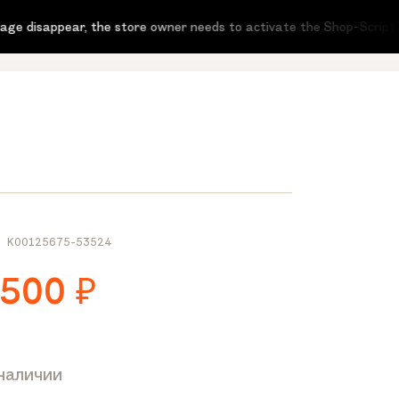
sappear, the store owner needs to activate the Shop-Script app li
K00125675-53524
 500
₽
 наличии