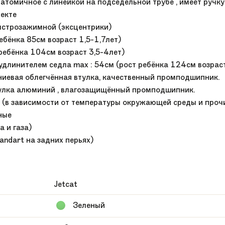
 анатомичное с линейкой на подседельной трубе , имеет ручк
лекте
быстрозажимной (эксцентрики)
ребёнка 85см возраст 1,5-1,7лет)
 ребёнка 104см возраст 3,5-4лет)
удлинителем седла max : 54см (рост ребёнка 124см возраст
ниевая облегчённая втулка, качественный промподшипник.
втулка алюминий , влагозащищённый промподшипник.
ек (в зависимости от температуры окружающей среды и проч
ные
а и газа)
andart на задних перьях)
Jetcat
Зеленый