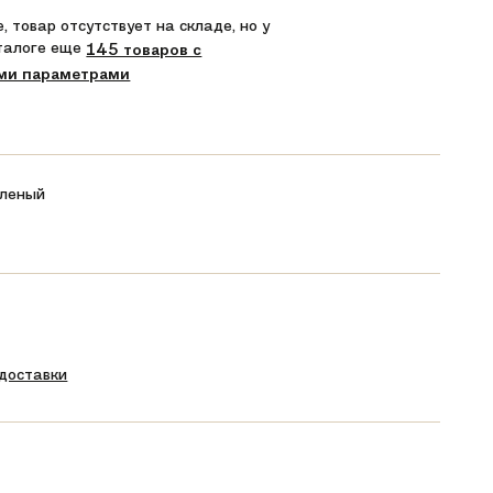
, товар отсутствует на складе, но у
аталоге еще
145 товаров с
ми параметрами
леный
 доставки