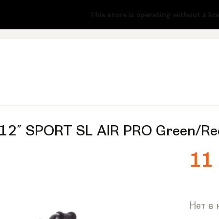
-51
This store is operating without a license
 12" SPORT SL AIR PRO Green/Re
11
Нет в