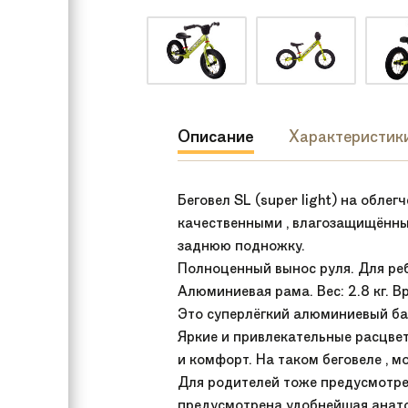
Описание
Характеристик
Беговел SL (super light) на обл
качественными , влагозащищённы
заднюю подножку.
Полноценный вынос руля. Для реб
Алюминиевая рама. Вес: 2.8 кг. 
Это суперлёгкий алюминиевый бай
Яркие и привлекательные расцвет
и комфорт. На таком беговеле , мо
Для родителей тоже предусмотрен 
предусмотрена удобнейшая анато