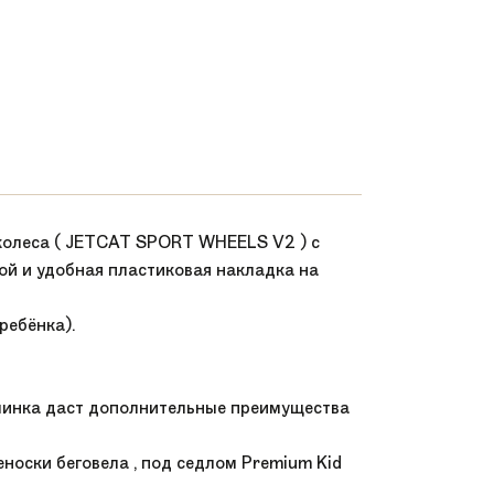
е колеса ( JETCAT SPORT WHEELS V2 ) с
й и удобная пластиковая накладка на
ребёнка).
начинка даст дополнительные преимущества
еноски беговела , под седлом Premium Kid