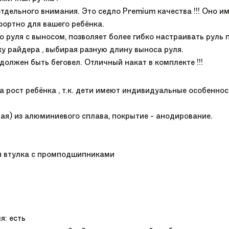
тдельного внимания. Это седло Premium качества !!! Оно им
фортно для вашего ребёнка.
о руля с выносом, позволяет более гибко настраивать руль 
ку райдера , выбирая разную длину выноса руля.
 должен быть беговел. Отличный накат в комплекте !!!
на рост ребёнка , т.к. дети имеют индивидуальные особеннос
ённая) из алюминиевого сплава, покрытие - анодирование.
я втулка с промподшипниками
я: есть