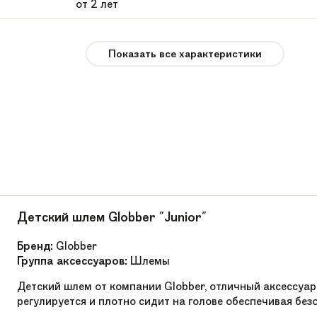
от 2 лет
девочки, мальчики
Показать все характеристики
12" SPORT SL AIR PRO
12
2,8 кг
JC-BBSSLPRO-GRN
Алюминий
Y-образный с выносом
Детский шлем Globber "Junior"
до 35 кг
Бренд:
Globber
Группа аксессуаров:
Шлемы
Накладка подножка,защита на руль
Детский шлем от компании Globber, отличный аксессуар
Алюминий
регулируется и плотно сидит на голове обеспечивая без