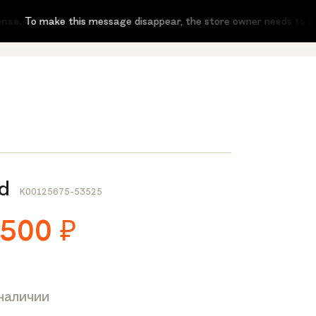
.
To make this message disappear, the store owner needs to activate
d
K00125675-53525
 500
₽
 наличии