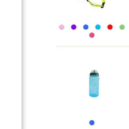
Обмотка руля / грипсы
Группа
Год
Рама велосипеда
Высота руля
Рекомендуемый рост
Седло
Покрышки
Спицы
Задняя втулка
Передняя втулка