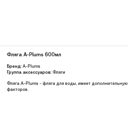
Грипсы Super Sport - качественный контакт 
Беговелы
2021
Очень легкая
от 47,5 до 51,5 см
Фляга A-Plums 600мл
от 85 см
Бренд:
A-Plums
Группа аксессуаров:
Фляги
Premium Kid
Фляга A-Plums - фляга для воды, имеет дополнительн
факторов.
12'' * 1,75 экологичные
Steel
Влагозащищённый промподшипник
Влагозащищённый промподшипник