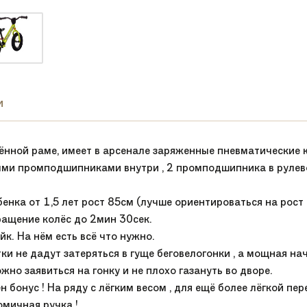
и
егчённой раме, имеет в арсенале заряженные пневматически
ми промподшипниками внутри , 2 промподшипника в рулево
енка от 1,5 лет рост 85см (лучше ориентироваться на рост 
Вращение колёс до 2мин 30сек.
к. На нём есть всё что нужно.
ки не дадут затеряться в гуще беговелогонки , а мощная 
жно заявиться на гонку и не плохо газануть во дворе.
бонус ! На ряду с лёгким весом , для ещё более лёгкой пер
мичная ручка !