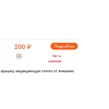
и приятные тактильно
200
₽
Подробнее
Нет в
наличии
ую крышку защищающую сопло от внешних