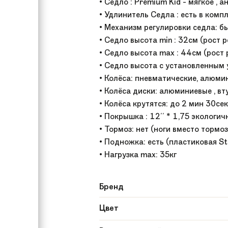
• Седло : Premium Kid - мягкое ,
• Удлинитель Седла : есть в комп
• Механизм регулировки седла: 
• Седло высота min : 32см (рост 
• Седло высота max : 44см (рост
• Седло высота с установленным 
• Колёса: пневматические, алюми
• Колёса диски: алюминиевые , 
• Колёса крутятся: до 2 мин 30с
• Покрышка : 12'' * 1,75 экологич
• Тормоз: нет (ноги вместо тормоз
• Подножка: есть (пластиковая St
• Нагрузка max: 35кг
Бренд
Цвет