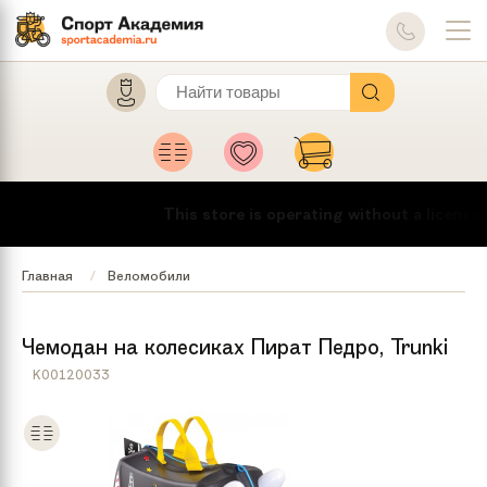
This store is operating without a license.
T
Главная
Веломобили
Чемодан на колесиках Пират Педро, Trunki
K00120033