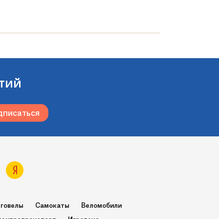
тий
говелы
Самокаты
Веломобили