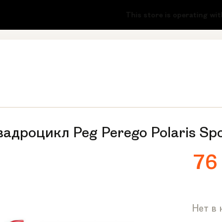
-51
This store is operating withou
вадроцикл Peg Perego Polaris S
76
Нет в