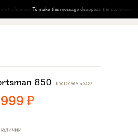
t a license.
To make this message disappear, the store owner needs
portsman 850
K00120969-40428
 999
₽
 наличии