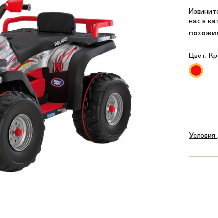
Извините
нас в к
похожи
Цвет:
Кр
Условия