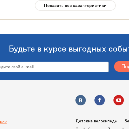
Показать все характеристики
Peg Perego
35 кг
IGOD05180
Квадроцикл
Будьте в курсе выгодных собы
Красный
до 68 кг
2х340W
Сидение из экокожи
Пластик с резиновыми накладками
132х83х77
Детские велосипеды
Бе
нок