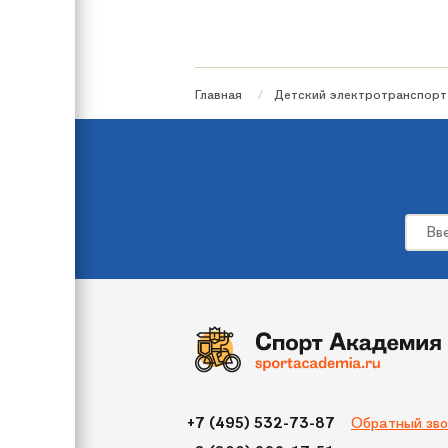
Бренд
Вес
Главная
Детский электротранспорт
Артикул производителя
Тип электромобиля
Цвет
Максимальная нагрузка
Мотор/редуктор
Материал сиденья
Материал колес
Габариты
Обратный зво
+7 (495) 532-73-87