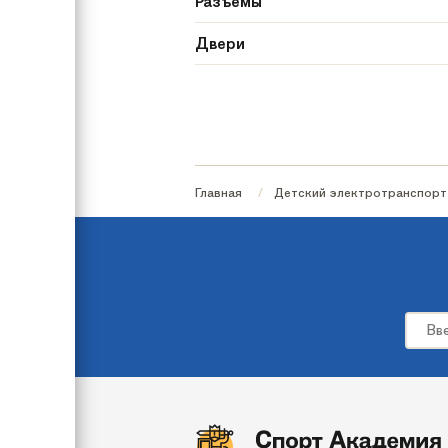
Разъемы
Двери
Пульт управления
Бренд
Вес
Главная
Детский электротранспорт
Тип электромобиля
Цвет
Максимальная нагрузка
Мотор/редуктор
Материал сиденья
Материал колес