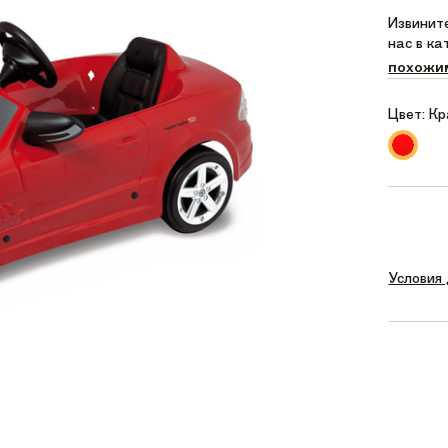
Извините
нас в к
похожи
Цвет:
Кр
Условия