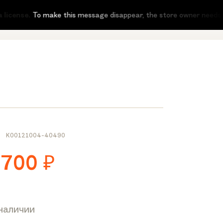
icense.
To make this message disappear, the store owner needs to a
K00121004-40490
 700
₽
 наличии