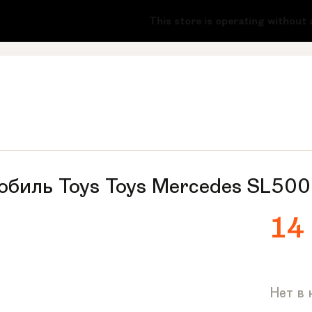
-51
This store is operating without a l
обиль Toys Toys Mercedes SL500
14
Нет в