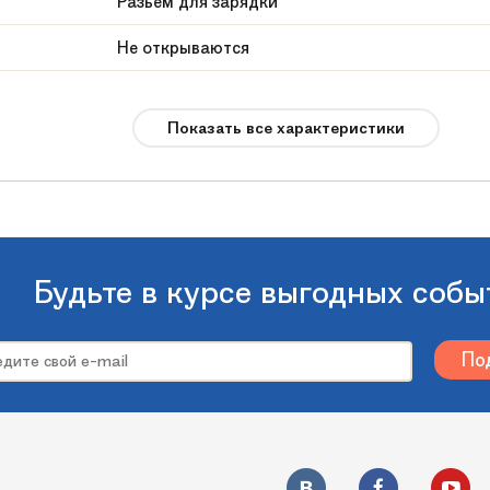
Разьем для зарядки
Не открываются
Многофункциональный
Показать все характеристики
Toys Toys
13 кг
Легковой
Красный
Будьте в курсе выгодных собы
до 30 кг
1х35W
Сидение из экокожи
Пластиковые