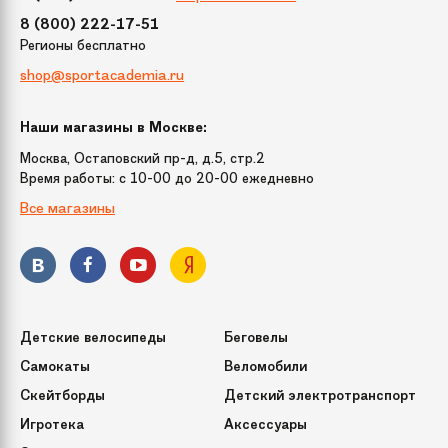
8 (800) 222-17-51
Регионы бесплатно
Тип привода
Цепной
shop@sportacademia.ru
Страна
Италия
Наши магазины в Москве:
происхождения
Москва, Остаповский пр-д, д.5, стр.2
Время работы: c 10-00 до 20-00 ежедневно
Габариты
133x50x49,5 см
Все магазины
Гарантия
1 год
Детские велосипеды
Беговелы
Самокаты
Веломобили
Скейтборды
Детский электротранспорт
Игротека
Аксессуары