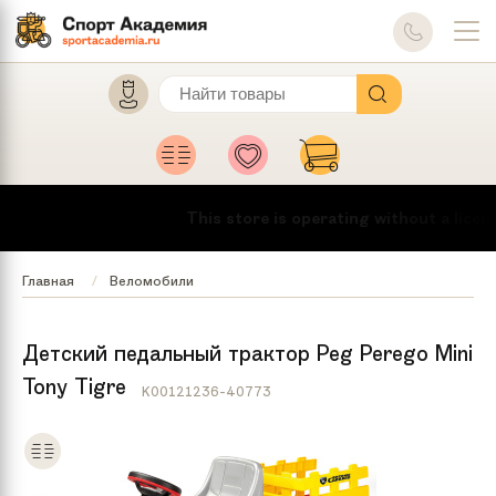
This store is operating without a licens
Главная
Веломобили
Детский педальный трактор Peg Perego Mini
Tony Tigre
K00121236-40773