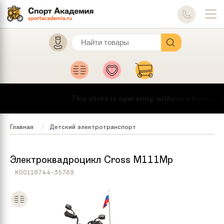
This store is operating without a license.
To
Главная
Детский электротранспорт
Электроквадроцикл Cross М111Мp
K00118744-35769