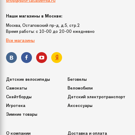
shop@sportacademia.ru
Материал колес
Резиновые колеса Eva
Наши магазины в Москве:
Габариты
116х64х84
Москва, Остаповский пр-д, д.5, стр.2
Время работы: c 10-00 до 20-00 ежедневно
Количество
2
Все магазины
скоростей
Для возраста
от 3 лет
Максимальная
7 км/ч
Детские велосипеды
Беговелы
скорость
Самокаты
Веломобили
Скейтборды
Детский электротранспорт
Аккумулятор
12V/10Ah
Игротека
Аксессуары
Зимние товары
Количество мест
1
Особенности
Свет фар; передние и задние,
О компании
Доставка и оплата