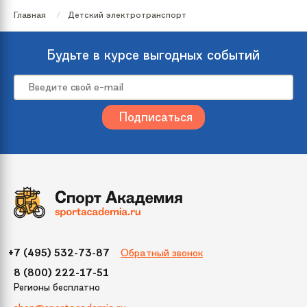
Главная
Детский электротранспорт
Вес
25 кг
Будьте в курсе выгодных событий
Тип
Квадроцикл
электромобиля
Цвет
Белый
Красный
Максимальная
до 40 кг
нагрузка
Мотор/редуктор
2x45W
Обратный звонок
+7 (495) 532-73-87
Материал
Пластик
сиденья
8 (800) 222-17-51
Регионы бесплатно