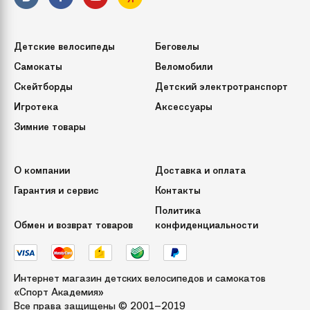
15.7мм, сквозные
Детские велосипеды
Беговелы
Вес с упаковкой
52.5 кг
Самокаты
Веломобили
Скейтборды
Детский электротранспорт
Инструкция по
Посмотреть инструкцию
монтажу
Игротека
Аксессуары
Зимние товары
Размер
OneSize
О компании
Доставка и оплата
Бренд
Fortuna
Гарантия и сервис
Контакты
Политика
Обмен и возврат товаров
конфиденциальности
Модель
Defender Fdh-520
Страна
Россия / Китай
Интернет магазин детских велосипедов и самокатов
происхождения
«Спорт Академия»
Все права защищены © 2001–2019