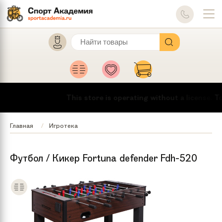
This store is operating without a license.
To 
Главная
Игротека
Футбол / Кикер Fortuna defender Fdh-520