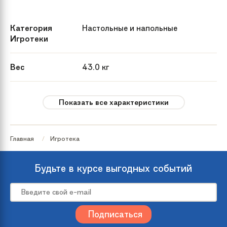
Категория
Настольные и напольные
Игротеки
Вес
43.0 кг
Дополнительно
Можно дополнительно приобрести
Показать все характеристики
фигурки игроков, мячи, штанги,
рукоятки и колпачки.
Главная
Игротека
Особенности
Требует смазки штанг. Модель
разработана для использования в
условиях комнатной температуры
Будьте в курсе выгодных событий
и влажности.
Габариты
140х74х86 см