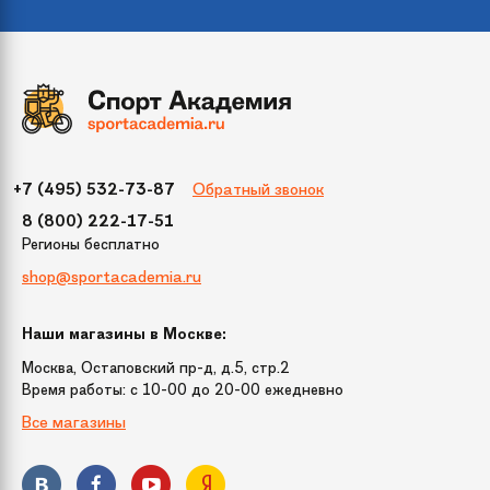
Упаковка
146х80х35 см
(ДхШхВ)
Гарантия
1 год
Вид игры
Футбол / Кикер
Обратный звонок
+7 (495) 532-73-87
Тип игры
Напольная
8 (800) 222-17-51
Регионы бесплатно
shop@sportacademia.ru
Игровое поле
119х68 см
Наши магазины в Москве:
Регулировка
Нет
высоты
Москва, Остаповский пр-д, д.5, стр.2
Время работы: c 10-00 до 20-00 ежедневно
Все магазины
Мяч
36 мм, 4 шт
Штанги
8 шт,металл хромированный,