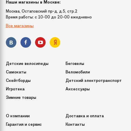
(ДхШхВ)
Наши магазины в Москве:
Москва, Остаповский пр-д, д.5, стр.2
Время работы: c 10-00 до 20-00 ежедневно
Время зарядки
60 мин/220 V
Все магазины
Аккумулятор
Lithium 2.2 Ah
Детские велосипеды
Беговелы
Самокаты
Веломобили
Скейтборды
Детский электротранспорт
Игротека
Аксессуары
Зимние товары
О компании
Доставка и оплата
Гарантия и сервис
Контакты