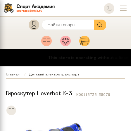
This store is operating without a licens
Главная
Детский электротранспорт
Гироскутер Hoverbot К-3
K00118735-35079