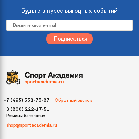
Будьте в курсе выгодных событий
Максимальная
до 70 кг
нагрузка
Бренд
Hoverbot
Дистанция
15 км
Модель
Hoverbot K-3
Вес
5,7 кг
Обратный звонок
+7 (495) 532-73-87
8 (800) 222-17-51
Максимальная
7 км/ч
Регионы бесплатно
скорость
shop@sportacademia.ru
Упаковка
570х220х260