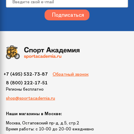
Размер
210
Цвет
Зеленый
Упаковка
400x400x1200
(ДхШхВ)
Бренд
Crystal Trees
Обратный звонок
+7 (495) 532-73-87
Модель
Балканская
8 (800) 222-17-51
Регионы бесплатно
Диаметр нижнего
140 см
shop@sportacademia.ru
яруса
Наши магазины в Москве:
Тип крепления
шарнирный
веток
Москва, Остаповский пр-д, д.5, стр.2
Время работы: c 10-00 до 20-00 ежедневно