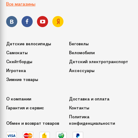
Все магазины
Способ фиксации
При помощи винтов
подставки
Кол-во веток
1150
(или ершей)
Детские велосипеды
Беговелы
Срок службы
10 лет
Самокаты
Веломобили
Скейтборды
Детский электротранспорт
Игротека
Аксессуары
Зимние товары
О компании
Доставка и оплата
Гарантия и сервис
Контакты
Политика
Обмен и возврат товаров
конфиденциальности