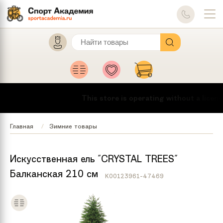
This store is operating without a license
Главная
Зимние товары
Искусственная ель "CRYSTAL TREES"
Балканская 210 см
K00123961-47469