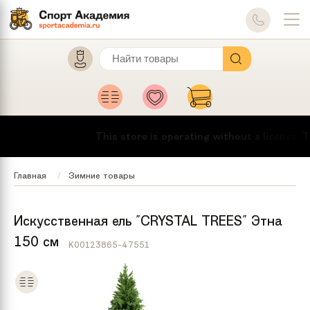
This store is operating without a license.
To
Главная
Зимние товары
Искусственная ель "CRYSTAL TREES" Этна
150 см
K00123865-47551