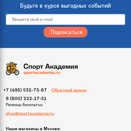
происхождения
Будьте в курсе выгодных событий
Размер
150
Цвет
Зеленый
Упаковка
265х265х1000
(ДхШхВ)
Бренд
Crystal Trees
Обратный звонок
+7 (495) 532-73-87
Модель
Этна
8 (800) 222-17-51
Регионы бесплатно
Диаметр нижнего
110 см
shop@sportacademia.ru
яруса
Наши магазины в Москве:
Тип крепления
Фиксированные ветки