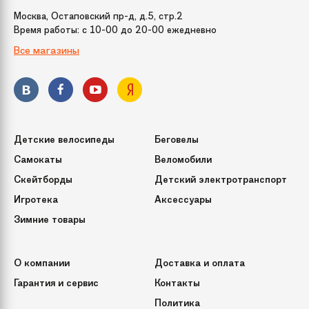
веток
Москва, Остаповский пр-д, д.5, стр.2
Время работы: c 10-00 до 20-00 ежедневно
Все магазины
Способ фиксации
При помощи винтов
подставки
Кол-во веток
41
(или ершей)
Детские велосипеды
Беговелы
Срок службы
10 лет
Самокаты
Веломобили
Скейтборды
Детский электротранспорт
Игротека
Аксессуары
Зимние товары
О компании
Доставка и оплата
Гарантия и сервис
Контакты
Политика