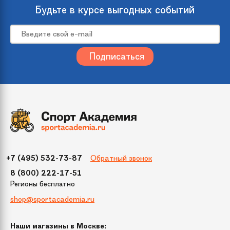
происхождения
Будьте в курсе выгодных событий
Размер
240
Цвет
Зеленый
Упаковка
400х400х1500
(ДхШхВ)
Бренд
Crystal Trees
Обратный звонок
+7 (495) 532-73-87
Модель
Габи
8 (800) 222-17-51
Регионы бесплатно
Диаметр нижнего
142 см
shop@sportacademia.ru
яруса
Наши магазины в Москве:
Тип крепления
Фиксированные ветки