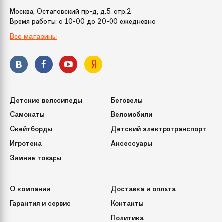
веток
Москва, Остаповский пр-д, д.5, стр.2
Время работы: c 10-00 до 20-00 ежедневно
Все магазины
Способ фиксации
При помощи винтов
подставки
Кол-во веток
1347
(или ершей)
Детские велосипеды
Беговелы
Срок службы
10 лет
Самокаты
Веломобили
Скейтборды
Детский электротранспорт
Игротека
Аксессуары
Зимние товары
О компании
Доставка и оплата
Гарантия и сервис
Контакты
Политика