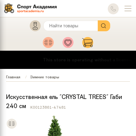
This store is operating without a license.
To
Главная
Зимние товары
Искусственная ель "CRYSTAL TREES" Габи
240 см
K00123861-47481