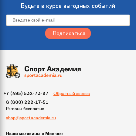
происхождения
Будьте в курсе выгодных событий
Размер
270
Цвет
Зеленый
Упаковка
1300х400х250 *2
(ДхШхВ)
Бренд
Crystal Trees
Обратный звонок
+7 (495) 532-73-87
Модель
Моника
8 (800) 222-17-51
Регионы бесплатно
Диаметр нижнего
158 см
shop@sportacademia.ru
яруса
Наши магазины в Москве:
Тип крепления
вставные (крючок)