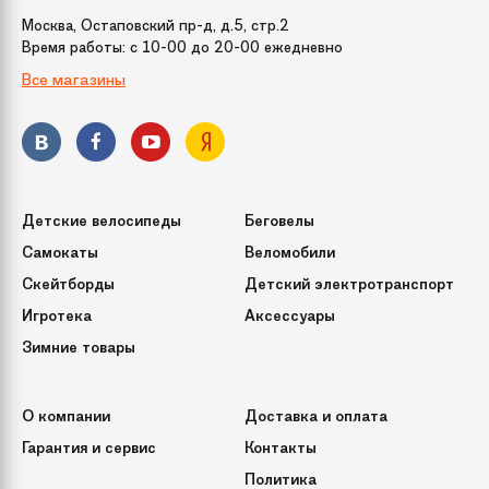
веток
Москва, Остаповский пр-д, д.5, стр.2
Время работы: c 10-00 до 20-00 ежедневно
Все магазины
Способ фиксации
При помощи винтов
подставки
Кол-во веток
2204
(или ершей)
Детские велосипеды
Беговелы
Срок службы
10 лет
Самокаты
Веломобили
Скейтборды
Детский электротранспорт
Игротека
Аксессуары
Зимние товары
О компании
Доставка и оплата
Гарантия и сервис
Контакты
Политика