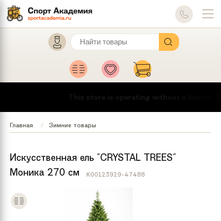
This store is operating without a license.
To
Главная
Зимние товары
Искусственная ель "CRYSTAL TREES"
Моника 270 см
K00123929-47488