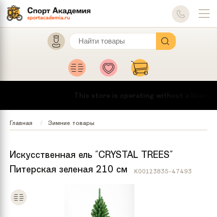
This store is operating without a license.
Главная
Зимние товары
Искусственная ель "CRYSTAL TREES"
Питерская зеленая 210 см
K00123835-47493