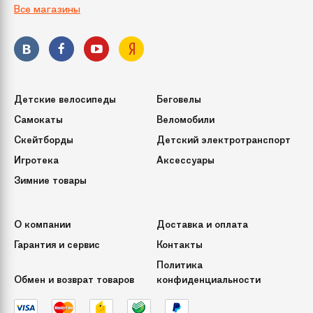
Все магазины
Способ фиксации
При помощи винтов
подставки
Кол-во веток
1228
(или ершей)
Детские велосипеды
Беговелы
Срок службы
10 лет
Самокаты
Веломобили
Скейтборды
Детский электротранспорт
Игротека
Аксессуары
Зимние товары
О компании
Доставка и оплата
Гарантия и сервис
Контакты
Политика
Обмен и возврат товаров
конфиденциальности