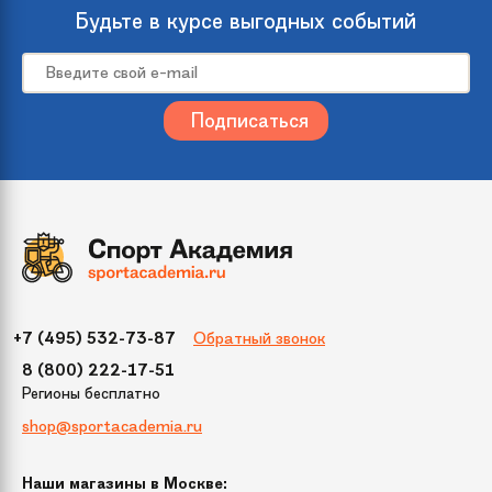
происхождения
Будьте в курсе выгодных событий
Размер
150
Цвет
Зеленый
Упаковка
800х260х250
(ДхШхВ)
Бренд
Crystal Trees
Обратный звонок
+7 (495) 532-73-87
Модель
Соренто
8 (800) 222-17-51
Регионы бесплатно
Диаметр нижнего
97 см
shop@sportacademia.ru
яруса
Наши магазины в Москве:
Тип крепления
вставные (крючок)