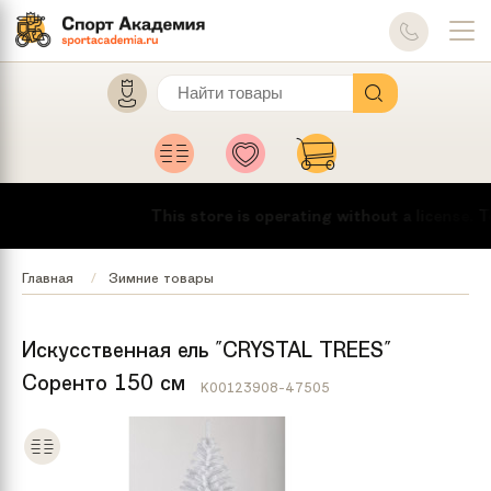
This store is operating without a license.
To
Главная
Зимние товары
Искусственная ель "CRYSTAL TREES"
Соренто 150 см
K00123908-47505