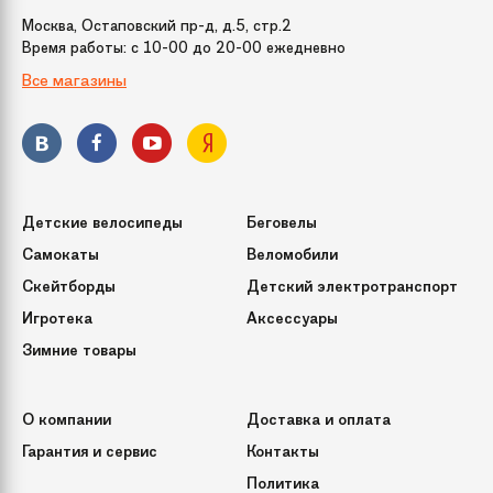
веток
Москва, Остаповский пр-д, д.5, стр.2
Время работы: c 10-00 до 20-00 ежедневно
Все магазины
Способ фиксации
При помощи винтов
подставки
Кол-во веток
415
(или ершей)
Детские велосипеды
Беговелы
Срок службы
10 лет
Самокаты
Веломобили
Скейтборды
Детский электротранспорт
Игротека
Аксессуары
Зимние товары
О компании
Доставка и оплата
Гарантия и сервис
Контакты
Политика