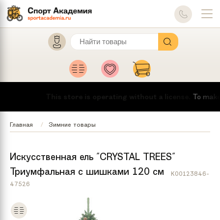
This store is operating without a license.
To make t
Главная
Зимние товары
Искусственная ель "CRYSTAL TREES"
Триумфальная с шишками 120 см
K00123846-
47526