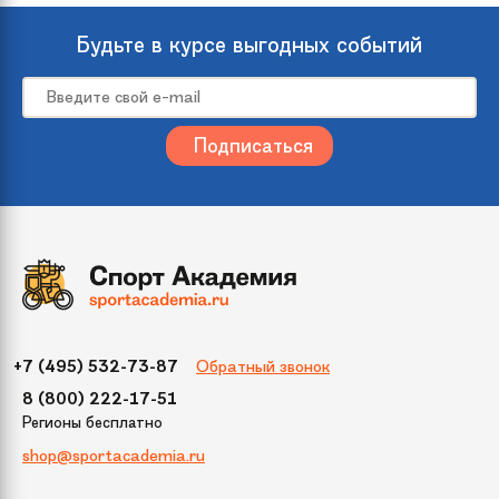
Страна
Россия
происхождения
Будьте в курсе выгодных событий
Размер
120
Цвет
Зеленый
Упаковка
800х260х250
(ДхШхВ)
Бренд
Crystal Trees
Обратный звонок
+7 (495) 532-73-87
Модель
Триумфальная с шишками
8 (800) 222-17-51
Регионы бесплатно
Диаметр нижнего
75 см
shop@sportacademia.ru
яруса