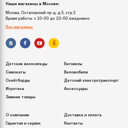
Наши магазины в Москве:
Тип крепления
вставные (крючок)
веток
Москва, Остаповский пр-д, д.5, стр.2
Время работы: c 10-00 до 20-00 ежедневно
Все магазины
Способ фиксации
При помощи винтов
подставки
Кол-во веток
233
(или ершей)
Детские велосипеды
Беговелы
Срок службы
10 лет
Самокаты
Веломобили
Скейтборды
Детский электротранспорт
Игротека
Аксессуары
Зимние товары
О компании
Доставка и оплата
Гарантия и сервис
Контакты