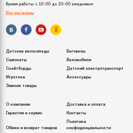
Время работы: c 10-00 до 20-00 ежедневно
Все магазины
Способ фиксации
При помощи винтов
подставки
Кол-во веток
687
(или ершей)
Детские велосипеды
Беговелы
Срок службы
10 лет
Самокаты
Веломобили
Скейтборды
Детский электротранспорт
Игротека
Аксессуары
Зимние товары
О компании
Доставка и оплата
Гарантия и сервис
Контакты
Политика
Обмен и возврат товаров
конфиденциальности