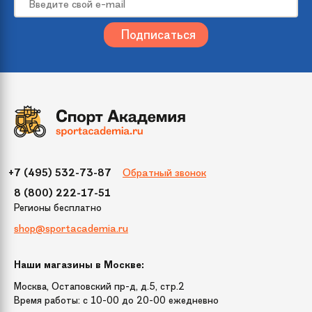
Размер
300
Цвет
Зеленый
Упаковка
400x800x1200*2
(ДхШхВ)
Бренд
Crystal Trees
Обратный звонок
+7 (495) 532-73-87
Модель
Швейцарская
8 (800) 222-17-51
Регионы бесплатно
Диаметр нижнего
160 см
shop@sportacademia.ru
яруса
Наши магазины в Москве:
Тип крепления
шарнирный
веток
Москва, Остаповский пр-д, д.5, стр.2
Время работы: c 10-00 до 20-00 ежедневно