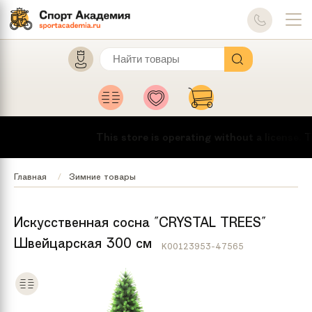
This store is operating without a license.
To 
Главная
Зимние товары
Искусственная сосна "CRYSTAL TREES"
Швейцарская 300 см
K00123953-47565