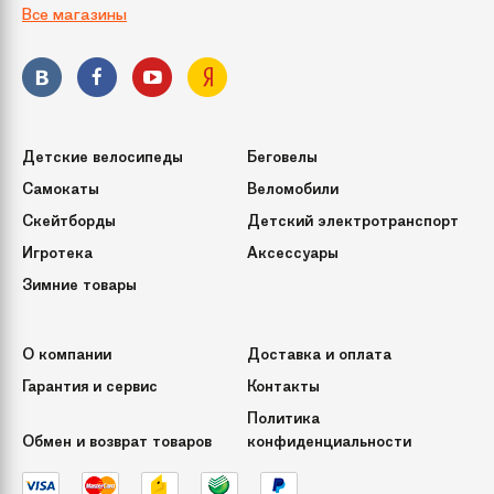
Все магазины
Способ фиксации
При помощи винтов
подставки
Кол-во веток
3250
(или ершей)
Детские велосипеды
Беговелы
Срок службы
10 лет
Самокаты
Веломобили
Скейтборды
Детский электротранспорт
Игротека
Аксессуары
Зимние товары
О компании
Доставка и оплата
Гарантия и сервис
Контакты
Политика
Обмен и возврат товаров
конфиденциальности