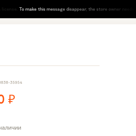
icense.
To make this message disappear, the store owner needs to a
8838-35954
0
₽
 наличии