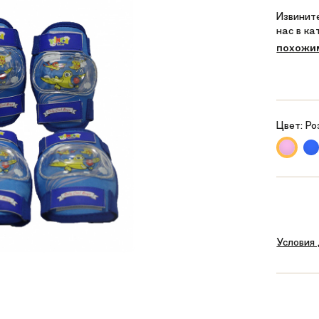
Извините
нас в к
похожи
Цвет:
Ро
Условия