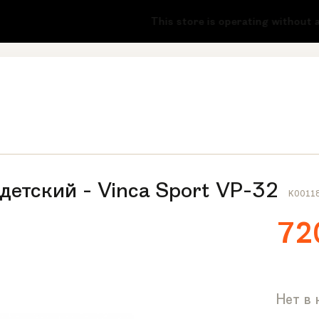
-51
This store is operating without a l
детский - Vinca Sport VP-32
K0011
72
Нет в