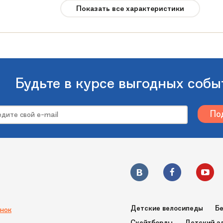
Защита
Показать все характеристики
M, S
Будьте в курсе выгодных собы
Детские велосипеды
Бе
нок
Скейтборды
Детский э