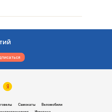
тий
говелы
Самокаты
Веломобили
лектротранспорт
Игротека