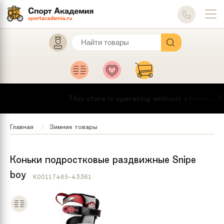
This store is operating without a license.
To 
Главная
Зимние товары
Коньки подростковые раздвижные Snipe
boy
K00117465-43361