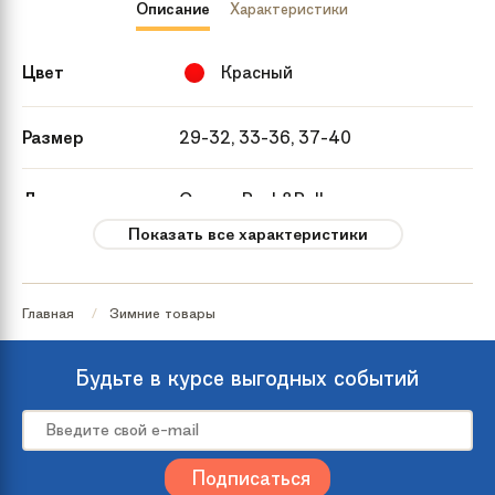
Описание
Характеристики
Цвет
Красный
Размер
29-32, 33-36, 37-40
Дополнительно
Опции: Push&Pull, роликовая рама
из алюминия
Показать все характеристики
Гарантия
1 месяц
Главная
Зимние товары
Материал
Пластик, синтетика
ботинка
Будьте в курсе выгодных событий
Материал лезвий
Легированная сталь
Уровень катания
Для начинающих