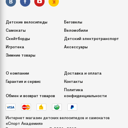
Термоформовка
Нет
Детские велосипеды
Беговелы
Бренд
Спортивная коллекция
Самокаты
Веломобили
Скейтборды
Детский электротранспорт
Модель
Snipe boy
Игротека
Аксессуары
Пол
Зимние товары
мальчики
Страна
КНР
О компании
Доставка и оплата
происхождения
Гарантия и сервис
Контакты
Политика
Зимняя группа
Коньки
Обмен и возврат товаров
конфиденциальности
Интернет магазин детских велосипедов и самокатов
«Спорт Академия»