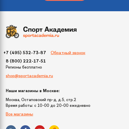
Тип фиксации
Шнурки и клипсы
Регулировка
Да
размера
Обратный звонок
+7 (495) 532-73-87
Заводская
Да
заточка
8 (800) 222-17-51
Регионы бесплатно
shop@sportacademia.ru
Сменная рама
Нет
для роликов
Наши магазины в Москве:
Лезвие
Однополозное
Москва, Остаповский пр-д, д.5, стр.2
Время работы: c 10-00 до 20-00 ежедневно
Все магазины
Заменяемое
н/д
лезвие