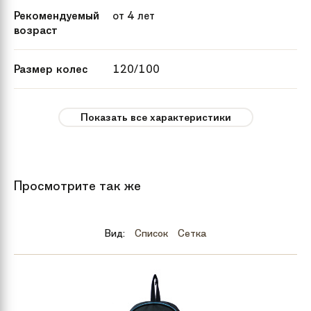
Рекомендуемый
от 4 лет
возраст
Размер колес
120/100
Максимальная
до 100 кг
Показать все характеристики
нагрузка
Цвет
Black Stripe
Blue Aztec
Просмотрите так же
Purple Stripe
Raspberry Floral Dot
Teal Owl
Вид:
Список
Сетка
Teal Tribal
Бренд
Micro