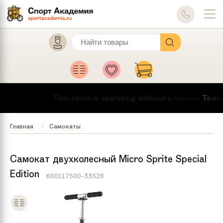
This store is operating without a license.
To make t
Главная
Самокаты
Самокат двухколесный Micro Sprite Special
Edition
K00117500-33526