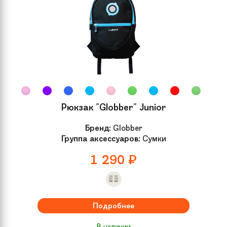
Модель
Micro Sprite Special Edition
Комплектация
Самокат в индивидуальной
подарочной упаковке
Материал
Алюминий
самоката
Рюкзак "Globber" Junior
Подножка
Есть
Бренд:
Globber
Группа аксессуаров:
Сумки
Высота руля
64-93 см
1 290
₽
Материал доски
Алюминий
Гарантия
2 года
Подробнее
В наличии