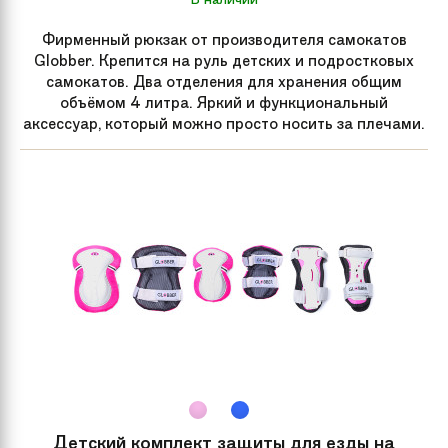
Складной
Да
механизм
Фирменный рюкзак от производителя самокатов
Globber. Крепится на руль детских и подростковых
самокатов. Два отделения для хранения общим
Для кого
Для детей
объёмом 4 литра. Яркий и функциональный
аксессуар, который можно просто носить за плечами.
Вес
2.7 кг
Артикул
SA0135, SA0137, SA0136,
производителя
SA0134, SA0139
Задний тормоз
Ножной
Подшипник
Abec 5
Детский комплект защиты для езды на