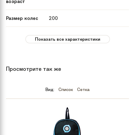
возраст
Размер колес
200
Максимальная
до 100 кг
Показать все характеристики
нагрузка
Цвет
Bronze
Просмотрите так же
Бренд
Micro
Вид:
Список
Сетка
Модель
Micro Suspension
Комплектация
Самокат в индивидуальной
подарочной упаковке
Материал
Алюминий