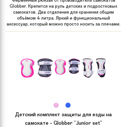
Фирменный рюкзак от производителя самокатов
Globber. Крепится на руль детских и подростковых
Артикул
SA0065
самокатов. Два отделения для хранения общим
производителя
объёмом 4 литра. Яркий и функциональный
аксессуар, который можно просто носить за плечами.
Задний тормоз
Ножной
Подшипник
Abec 7
Детский комплект защиты для езды на
самокате - Globber "Junior set"