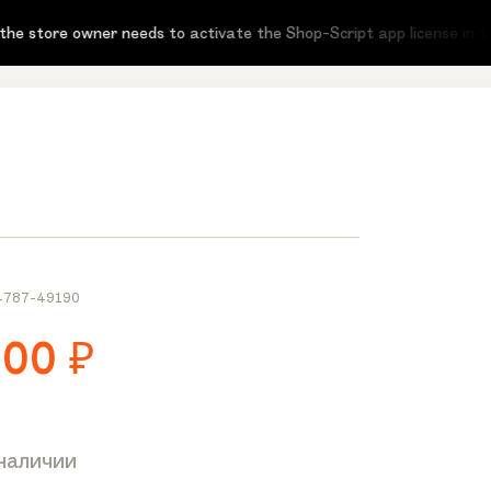
ore owner needs to activate the Shop-Script app license in the st
4787-49190
700
₽
 наличии