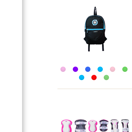
Длина доски
Высота руля
Материал доски
Гарантия
Особенности
Рекомендуемый рост
Для кого
Вес
Артикул производителя
Задний тормоз