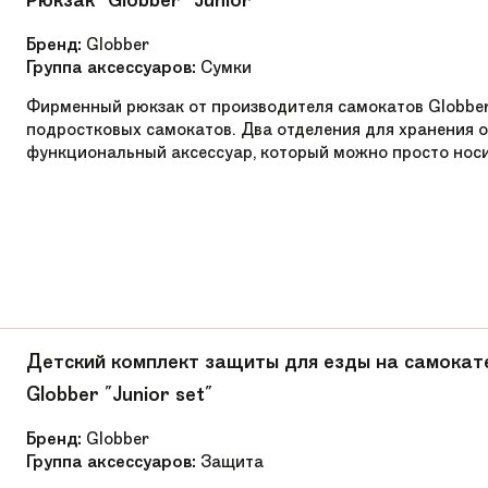
Рюкзак "Globber" Junior
51 см
Бренд:
Globber
Группа аксессуаров:
Сумки
67 см
Фирменный рюкзак от производителя самокатов Globber.
ALU 6061 T6
подростковых самокатов. Два отделения для хранения 
функциональный аксессуар, который можно просто носи
1 месяц
Легкий
от 120 см
Для детей, Для подростков
3.9 кг
Детский комплект защиты для езды на самокате
Globber "Junior set"
170411
Бренд:
Globber
Ножной
Группа аксессуаров:
Защита