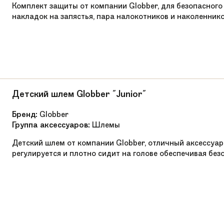
Abec 9
Комплект защиты от компании Globber, для безопасного 
накладок на запястья, пара налокотников и наколеннико
PU
T6
SCS
Трюковые
Детский шлем Globber "Junior"
Алюминий
Бренд:
Globber
Группа аксессуаров:
Шлемы
Сталь
Детский шлем от компании Globber, отличный аксессуар
Алюминий
регулируется и плотно сидит на голове обеспечивая без
88A
Интегрированная
Мягкие грипсы