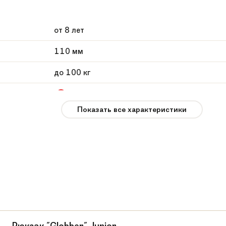
от 8 лет
110 мм
до 100 кг
Черно-красный
Показать все характеристики
2020
Fox
Fox Pro Raw 3 (2020)
Самокат в индивидуальной подарочной упак
Алюминий, Сталь
11.5 см