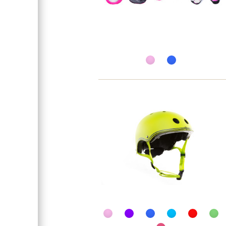
Подшипник
Материал колес
Сплав
Компрессия
Группа
Обода колес
Руль
Вилка
Жесткость колес
Рулевая колонка
Обмотка руля / грипсы