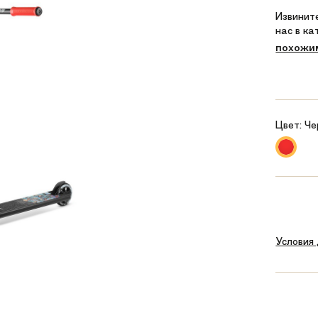
Извините
нас в к
похожи
Цвет:
Че
Условия