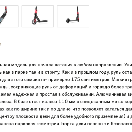
и
ьная модель для начала катания в любом направлении. Ун
как в парке так и в стриту. Как и в прошлом году, руль ост
 для этого самоката- примерно 175 сантиметров. Мягкие г
нды, сохраняющие руль от деформаций и гораздо более тр
самая надежная и простая в обслуживании. Алюминиевая ви
олеса. В базе стоят колеса 110 мм с спицованным металк
ах как по ширине так и по длине, что позволяет кататься д
 центру плоскости деки для более удобного приземления) и
ранена парковая геометрия. Борта деки плавные и безопасн