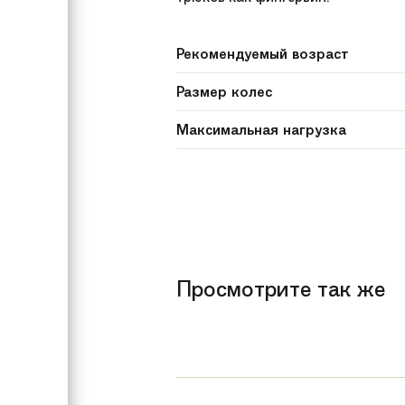
Рекомендуемый возраст
Размер колес
Максимальная нагрузка
Цвет
Год
Бренд
Просмотрите так же
Модель
Комплектация
Материал самоката
Ширина доски