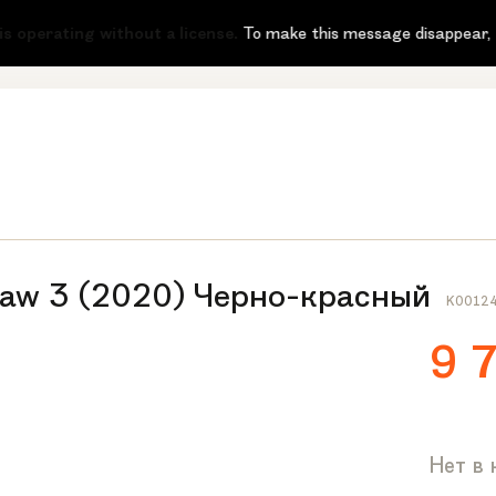
-51
perating without a license.
To make this message disappear, the st
Raw 3 (2020) Черно-красный
K0012
9 
Нет в