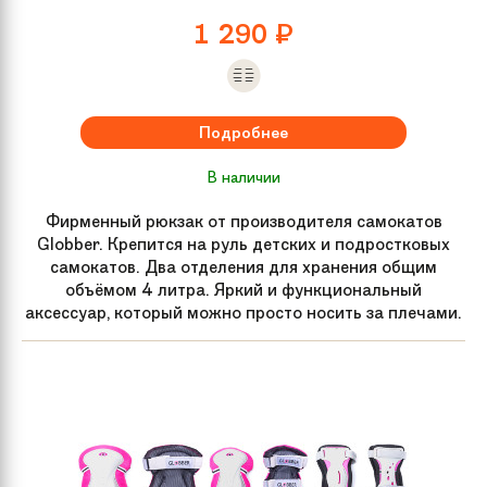
1 290
₽
Складной
Да
механизм
Подробнее
Для кого
Для подростков, Для взрослых
В наличии
Вес
5.2 кг
Фирменный рюкзак от производителя самокатов
Globber. Крепится на руль детских и подростковых
Артикул
14242, 14243
самокатов. Два отделения для хранения общим
производителя
объёмом 4 литра. Яркий и функциональный
аксессуар, который можно просто носить за плечами.
Задний тормоз
Ножной
Подшипник
Abec 7