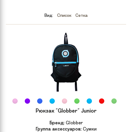
Бренд
Hudora
Вид:
Список
Сетка
Модель
Big Wheel Bold Cushion
Материал
Алюминий
самоката
Подножка
Есть
Ширина доски
15 см
Длина доски
58 см
Рюкзак "Globber" Junior
Высота руля
82,5-105 см
Бренд:
Globber
Группа аксессуаров:
Сумки
Гарантия
1 год