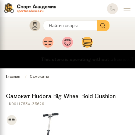
This store is operating without a license.
To ma
Главная
Самокаты
Самокат Hudora Big Wheel Bold Cushion
K00117534-33629