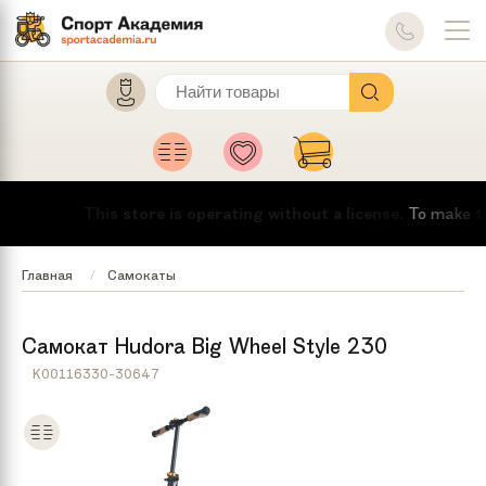
This store is operating without a license.
To make this 
Главная
Самокаты
Самокат Hudora Big Wheel Style 230
K00116330-30647