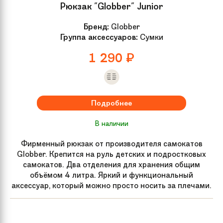
Рюкзак "Globber" Junior
Высота руля
88-106,5 см
Бренд:
Globber
Группа аксессуаров:
Сумки
Гарантия
1 год
1 290
₽
Складной
Да
механизм
Подробнее
Для кого
Для подростков, Для взрослых
В наличии
Вес
5 кг
Фирменный рюкзак от производителя самокатов
Globber. Крепится на руль детских и подростковых
Артикул
14236, 14235
самокатов. Два отделения для хранения общим
производителя
объёмом 4 литра. Яркий и функциональный
аксессуар, который можно просто носить за плечами.
Задний тормоз
Ножной