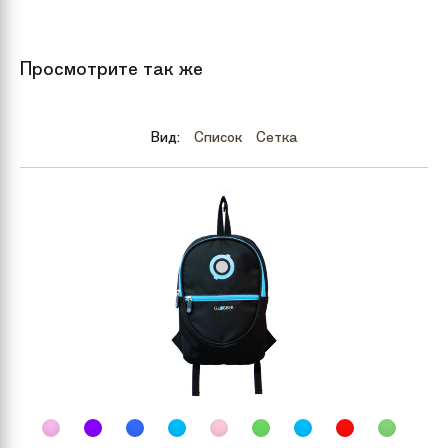
Цвет
Черно-красный
Белый
Просмотрите так же
Бренд
Hudora
Вид:
Список
Сетка
Модель
Big Wheel Style 230
Материал
Алюминий
самоката
Подножка
Есть
Ширина доски
14 см
Длина доски
45 см