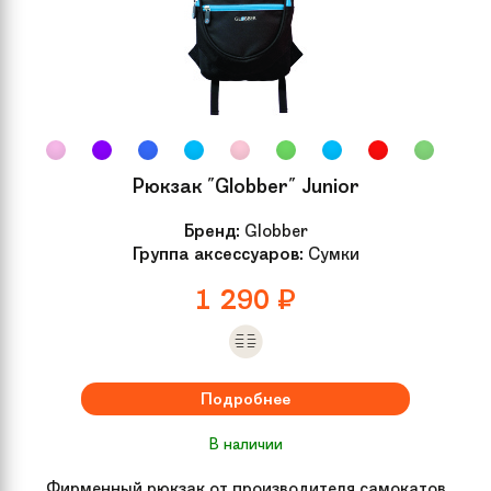
подарочной упаковке
Материал
Сталь, Пластик
самоката
Подножка
Есть
Рюкзак "Globber" Junior
Ширина доски
N/A
Бренд:
Globber
Группа аксессуаров:
Сумки
Длина доски
40 см
1 290
₽
Высота руля
93,5-109 см
Подробнее
Материал доски
Алюминий, Пластик
В наличии
Гарантия
2 года на раму, 1 год на
оборудование
Фирменный рюкзак от производителя самокатов