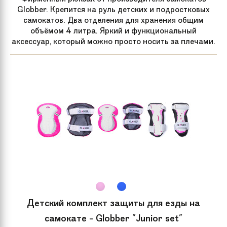
Globber. Крепится на руль детских и подростковых
самокатов. Два отделения для хранения общим
Надувные колеса
Да
объёмом 4 литра. Яркий и функциональный
аксессуар, который можно просто носить за плечами.
Рекомендуемый
от 135 см
рост
Передний тормоз
Ручной
Для кого
Для подростков, Для взрослых
Вес
8.8 кг
Задний тормоз
Ручной
Детский комплект защиты для езды на
Обода колес
Алюминий
самокате - Globber "Junior set"