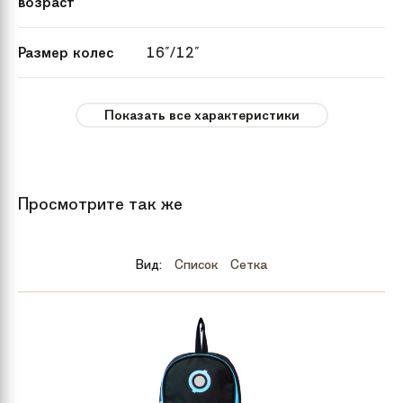
возраст
Размер колес
16"/12"
Максимальная
до 120 кг
Показать все характеристики
нагрузка
Цвет
Амстердам
Лондон
Просмотрите так же
Москва
Нью-Йорк
Вид:
Список
Сетка
Бренд
Yedoo
Модель
City New LMT
Комплектация
Самокат в индивидуальной