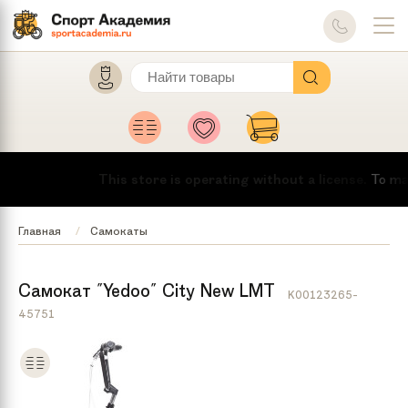
This store is operating without a license.
To make t
Главная
Самокаты
Самокат "Yedoo" City New LMT
K00123265-
45751