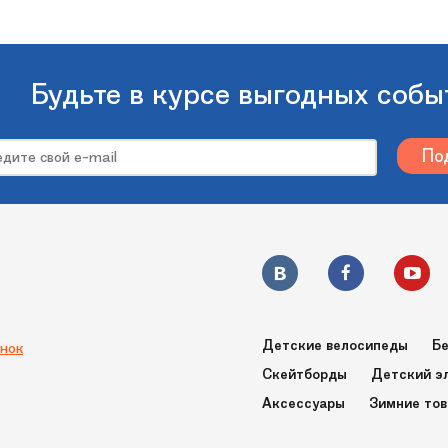
3 кг
78A
Будьте в курсе выгодных собы
Круизер
Custom 4"
27
7.5
68.6 cм
Abec 7
Детские велосипеды
Бе
нок
Скейтборды
Детский э
Аксессуары
Зимние то