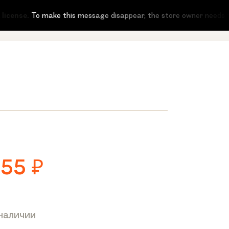
cense.
To make this message disappear, the store owner needs to ac
955
₽
 наличии