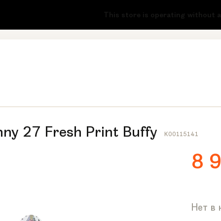
-51
This store is operating without a li
ny 27 Fresh Print Buffy
K00115141
8 
Нет в