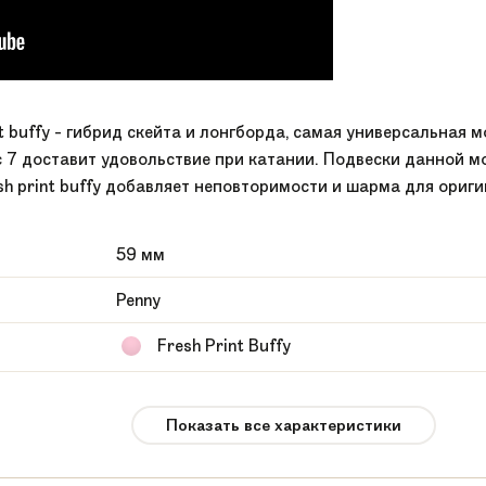
nt buffy - гибрид скейта и лонгборда, самая универсальная
 доставит удовольствие при катании. Подвески данной м
sh print buffy добавляет неповторимости и шарма для ориг
59 мм
Penny
Fresh Print Buffy
27 Fresh Print Buffy
Показать все характеристики
Пластик
19 см