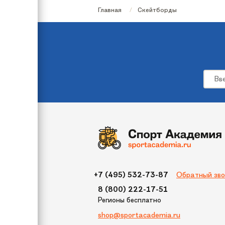
Главная
Скейтборды
Вес
Жесткость колес
Тип скейтборда
Подвеска
Длина inch
Ширина inch
Длина доски
Подшипник
Обратный зво
+7 (495) 532-73-87
8 (800) 222-17-51
Регионы бесплатно
shop@sportacademia.ru