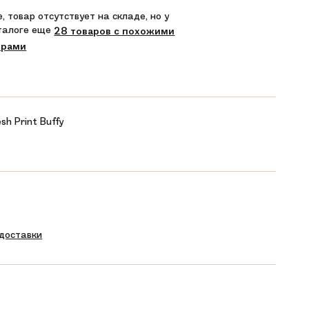
, товар отсутствует на складе, но у
аталоге еще
28 товаров с похожими
трами
esh Print Buffy
 доставки