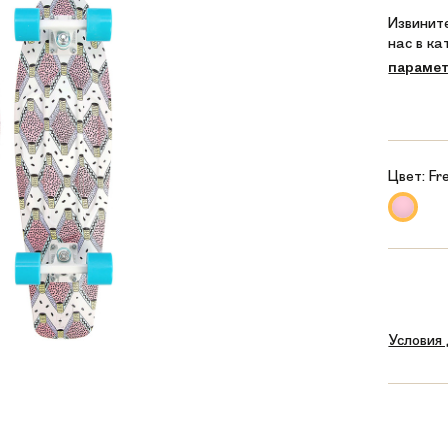
Извините
нас в к
параме
Цвет:
Fr
Условия