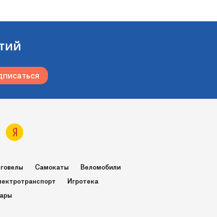
тий
говелы
Самокаты
Веломобили
лектротранспорт
Игротека
вары