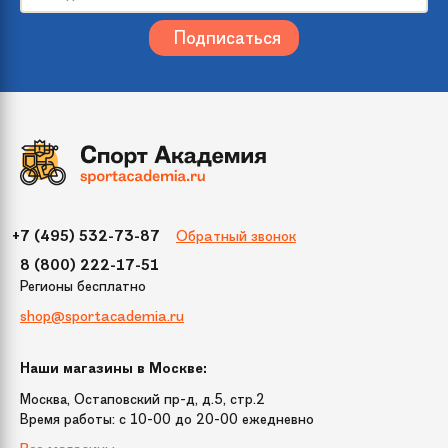
Вес
3 кг
Жесткость колес
78A
Тип скейтборда
Круизер
Подвеска
Custom 4"
Длина inch
27
Обратный звонок
+7 (495) 532-73-87
8 (800) 222-17-51
Регионы бесплатно
Ширина inch
7.5
shop@sportacademia.ru
Длина доски
68.6 cм
Наши магазины в Москве:
Москва, Остаповский пр-д, д.5, стр.2
Подшипник
Abec 7
Время работы: c 10-00 до 20-00 ежедневно