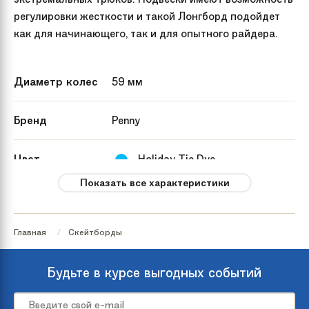
регулировки жесткости и такой Лонгборд подойдет
как для начинающего, так и для опытного райдера.
Диаметр колес
59 мм
Бренд
Penny
Цвет
Holiday Tie Dye
Показать все характеристики
Модель
27 Holiday Tie Dye
Главная
Скейтборды
Материал доски
Пластик
Будьте в курсе выгодных событий
Ширина доски
19 см