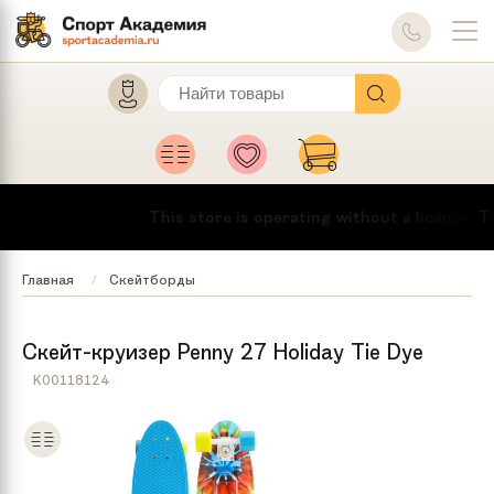
This store is operating without a license.
To 
Главная
Скейтборды
Скейт-круизер Penny 27 Holiday Tie Dye
K00118124