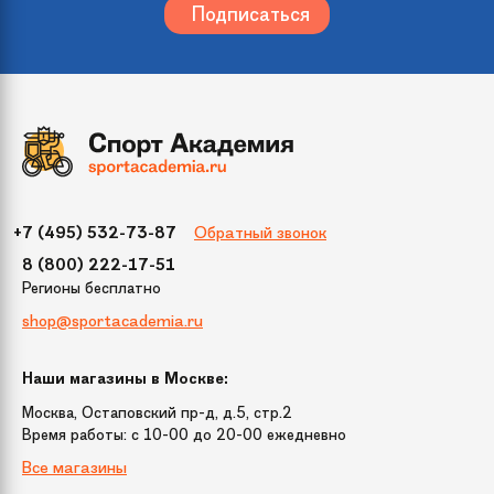
Жесткость колес
78A
Тип скейтборда
Круизер
Подвеска
Custom 4"
Длина inch
27
Обратный звонок
+7 (495) 532-73-87
8 (800) 222-17-51
Регионы бесплатно
Ширина inch
7.5
shop@sportacademia.ru
Длина доски
68.6 cм
Наши магазины в Москве:
Москва, Остаповский пр-д, д.5, стр.2
Подшипник
Abec 7
Время работы: c 10-00 до 20-00 ежедневно
Все магазины