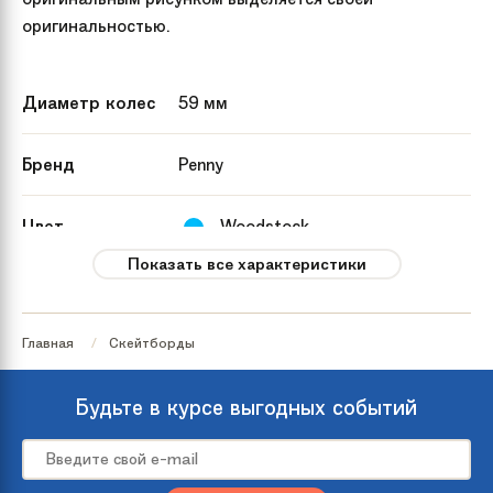
оригинальностью.
Диаметр колес
59 мм
Бренд
Penny
Цвет
Woodstock
Показать все характеристики
Модель
27 Woodstock
Главная
Скейтборды
Материал доски
Пластик
Будьте в курсе выгодных событий
Ширина доски
19 см
Вес
3 кг