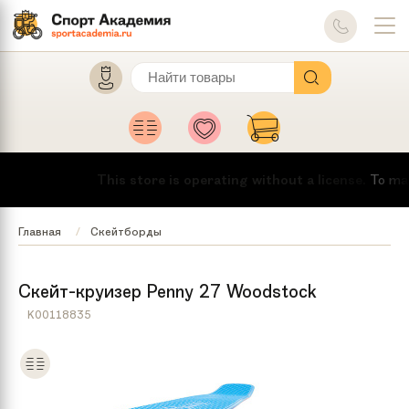
This store is operating without a license.
To make
Главная
Скейтборды
Скейт-круизер Penny 27 Woodstock
K00118835