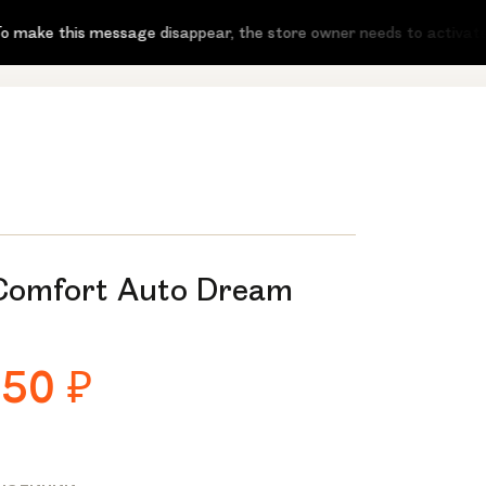
make this message disappear, the store owner needs to activate the
Comfort Auto Dream
550
₽