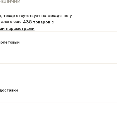
 наличии
, товар отсутствует на складе, но у
аталоге еще
438 товаров с
ми параметрами
олетовый
 доставки