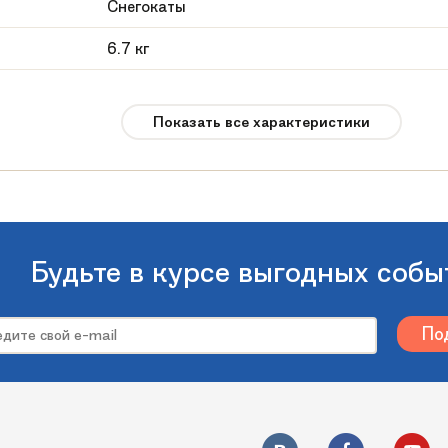
Снегокаты
6.7 кг
112х48х27 см
Показать все характеристики
6 месяцев
до 100 кг
Россия
Фиолетовый
Будьте в курсе выгодных собы
Барс
Comfort Auto Dream 114 (Авто дрим) (Бабоч