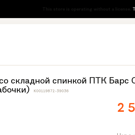
-51
This store is operating without a license.
To 
 со складной спинкой ПТК Барс 
абочки)
K00119872-39036
2 