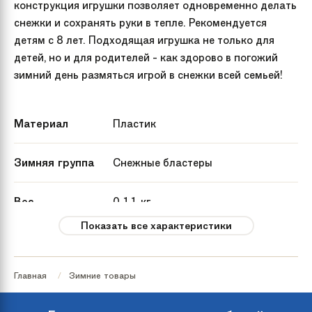
конструкция игрушки позволяет одновременно делать
снежки и сохранять руки в тепле. Рекомендуется
детям с 8 лет. Подходящая игрушка не только для
детей, но и для родителей - как здорово в погожий
зимний день размяться игрой в снежки всей семьей!
Материал
Пластик
Зимняя группа
Снежные бластеры
Вес
0.11 кг
Показать все характеристики
Гарантия
1 год
Главная
Зимние товары
Рекомендуемый
от 8 лет
возраст