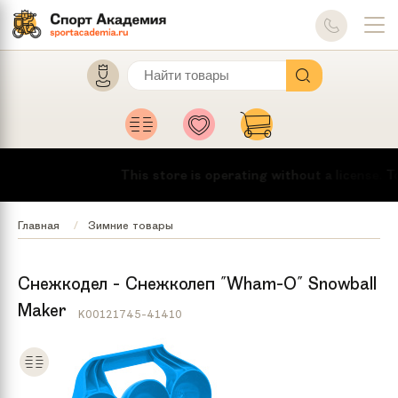
This store is operating without a license.
To 
Главная
Зимние товары
Снежкодел - Снежколеп "Wham-O" Snowball
Maker
K00121745-41410