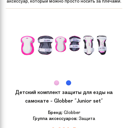
аксессуар, который можно просто носить за плечами.
Вес
3.45 кг
Артикул
250809
производителя
Задний тормоз
Ножной
Подшипник
Abec 9
Материал колес
Полиуретан (PU)
Сплав
7003 T6
Детский комплект защиты для езды на
самокате - Globber "Junior set"
Компрессия
IHC
Бренд:
Globber
Группа аксессуаров:
Защита
Группа
Трюковые