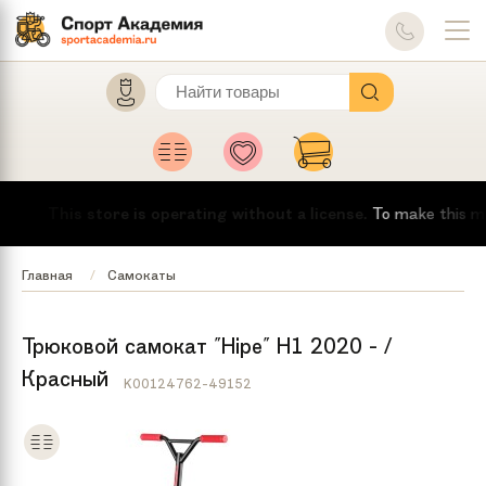
This store is operating without a license.
To make this messa
Главная
Самокаты
Трюковой самокат "Hipe" H1 2020 - /
Красный
K00124762-49152