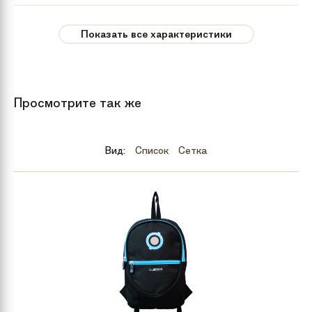
Максимальная
до 100 кг
Показать все характеристики
нагрузка
Цвет
Красный
Просмотрите так же
Год
2020
Вид:
Список
Сетка
Бренд
Hipe
Модель
H 1 2020
Комплектация
Самокат в индивидуальной
упаковке
Материал
Сталь,алюминий
самоката