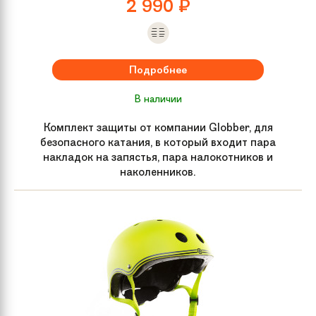
2 990
₽
Обода колес
Алюминий
Руль
Хром-молибден
Подробнее
В наличии
Вилка
Алюминий
Комплект защиты от компании Globber, для
Жесткость колес
88A
безопасного катания, в который входит пара
накладок на запястья, пара налокотников и
наколенников.
Рулевая колонка
Интегрированная
Обмотка руля /
Мягкие грипсы
грипсы
Размер
67х49х13 см