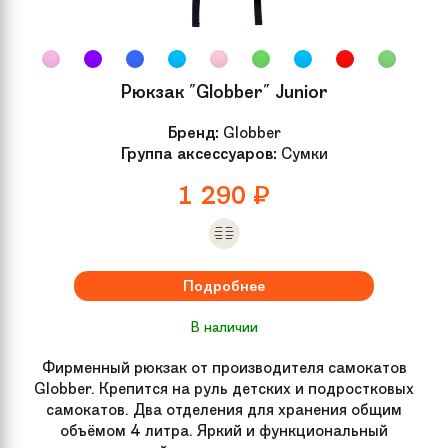
Ширина доски
11 см
Рюкзак "Globber" Junior
Длина доски
48 см
Бренд:
Globber
Группа аксессуаров:
Сумки
Высота руля
79 см
1 290
₽
Материал доски
Алюминий 7003 T6
Гарантия
1 месяц
Подробнее
Рекомендуемый
от 110 см
В наличии
рост
Фирменный рюкзак от производителя самокатов
Globber. Крепится на руль детских и подростковых
Для кого
Для детей, Для подростков
самокатов. Два отделения для хранения общим
объёмом 4 литра. Яркий и функциональный