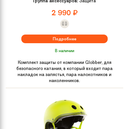
Группа аксессуаров:
Защита
Обода колес
Алюминиевый сердечник
2 990
₽
Руль
N/A
Подробнее
Вилка
N/A
В наличии
Жесткость колес
88А
Комплект защиты от компании Globber, для
безопасного катания, в который входит пара
накладок на запястья, пара налокотников и
Рулевая колонка
С интегрированными
наколенников.
подшипниками
Обмотка руля /
Мягкие грипсы с пластиковыми
грипсы
барендами