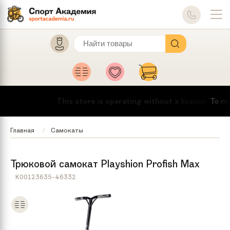
This store is operating without a license.
To make 
Главная
Самокаты
Трюковой самокат Playshion Profish Max
K00123635-46332