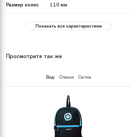
Размер колес
110 мм
Максимальная
до 100 кг
Показать все характеристики
нагрузка
Цвет
Синий
Черный
Просмотрите так же
Бренд
Playshion
Вид:
Список
Сетка
Модель
Profish Max
Комплектация
Самокат в индивидуальной
подарочной упаковке
Материал
Алюминий, Сталь
самоката