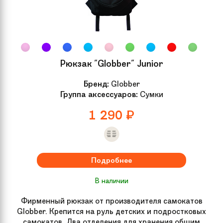
Ширина доски
51.5 см
Длина доски
12 см
Рюкзак "Globber" Junior
Высота руля
От пола 100 см
Бренд:
Globber
Группа аксессуаров:
Сумки
Материал доски
Анодированный алюминий
1 290
₽
Гарантия
30 дней
Подробнее
Рекомендуемый
от 120 см
рост
В наличии
Фирменный рюкзак от производителя самокатов
Для кого
Для подростков, Для взрослых
Globber. Крепится на руль детских и подростковых
самокатов. Два отделения для хранения общим