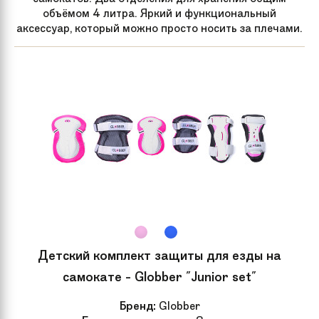
Вес
4.2 кг
объёмом 4 литра. Яркий и функциональный
аксессуар, который можно просто носить за плечами.
Артикул
FS-DS011M-Y-BK
производителя
Задний тормоз
Ножной
Подшипник
Abec 9
Материал колес
Полиуретан (PU)
Сплав
T6
Детский комплект защиты для езды на
Компрессия
IHC
самокате - Globber "Junior set"
Группа
Трюковые
Бренд:
Globber