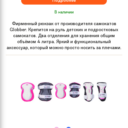
Подробнее
Материал доски
Алюминий
В наличии
Длина доски
10 см
Фирменный рюкзак от производителя самокатов
Globber. Крепится на руль детских и подростковых
самокатов. Два отделения для хранения общим
Ширина доски
49 см
объёмом 4 литра. Яркий и функциональный
аксессуар, который можно просто носить за плечами.
Материал
Алюминий, Хромомолибден
самоката
Рекомендуемый
от 123 см
рост
Максимальная
до 100 кг
нагрузка
Сплав
T4/T6