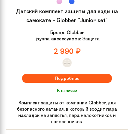
Обода колес
С сердцевинами из алюминиевого
Детский комплект защиты для езды на
сплава
самокате - Globber "Junior set"
Рулевая колонка
Интегрированная с закрытыми
Бренд:
Globber
подшипниками
Группа аксессуаров:
Защита
2 990
₽
Обмотка руля /
Экстра-широкие рукоятки "вихрь"
грипсы
(13 см) с пластиковыми
наконечниками
Подробнее
Руль
Хромомолибденовый цельный
развернутый вверх Y-образный
В наличии
экстра-широкий 23x20 дюймов
Комплект защиты от компании Globber, для
безопасного катания, в который входит пара
Вилка
Алюминий
накладок на запястья, пара налокотников и
наколенников.
Компрессия
HIC