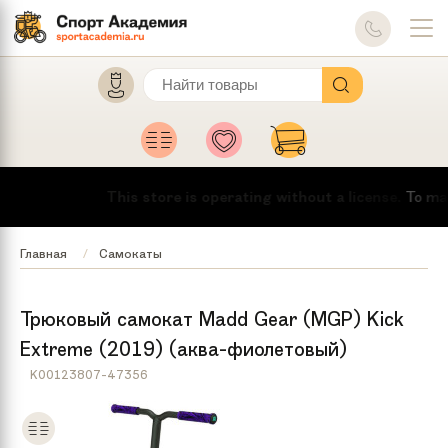
This store is operating without a license.
To make t
Главная
Самокаты
Трюковый самокат Madd Gear (MGP) Kick
Extreme (2019) (аква-фиолетовый)
K00123807-47356