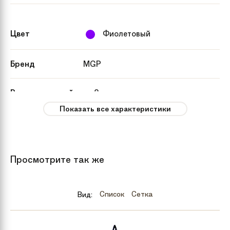
Цвет
Фиолетовый
Бренд
MGP
Рекомендуемый
от 8 лет
возраст
Показать все характеристики
Модель
Kick Extreme (2019)
Просмотрите так же
Вес
3.4 кг
Гарантия
3 года
Вид:
Список
Сетка
Артикул
1643290
производителя